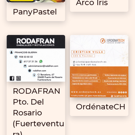
Arco Iris
PanyPastel
RODAFRAN
Pto. Del
OrdénateCH
Rosario
(Fuerteventu
ra)