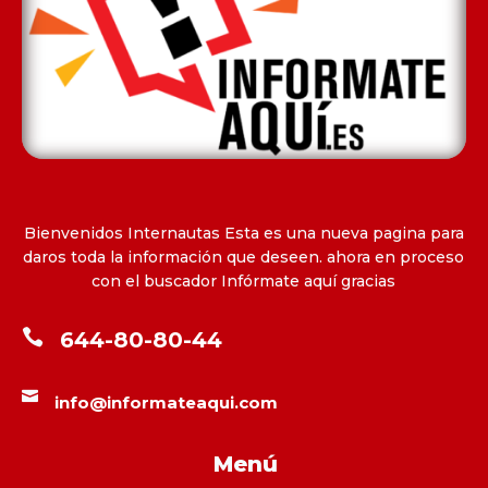
Bienvenidos Internautas Esta es una nueva pagina para
daros toda la información que deseen. ahora en proceso
con el buscador Infórmate aquí gracias

644-80-80-44

info@informateaqui.com
Menú