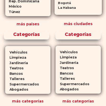
de eficaces que su homólogo de
Rep. Dominicana
Bogotá
México
marca. En su mayor parte,
La Habana
Túnez
ambos medicamentos funcionan
de la misma manera y tienen
más ciudades
más países
perfiles de efectos secundarios
similares. ¿La principal
Categorías
Categorías
diferencia? El tiempo.
comprar
Cialis
ejerce sus efectos hasta 4
veces más tiempo que Viagra, lo
Vehículos
Vehículos
que lo convierte en una opción
Limpieza
Limpieza
atractiva para quienes no desean
Jardinería
Jardinería
planificar sus actividades
Teatros
Teatros
Bancos
románticas con antelación.
Bancos
Talleres
Talleres
Supermercados
Supermercados
Abogados
Abogados
más
categorías
más
categorías