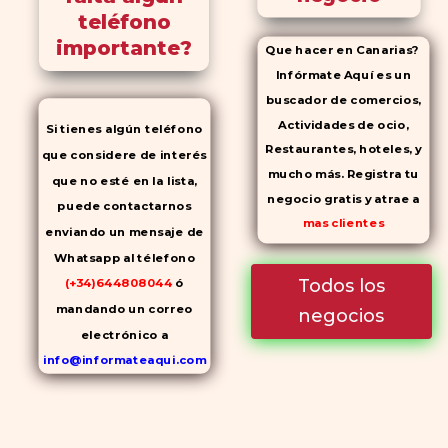
teléfono
importante?
Que hacer en Canarias?
Infórmate Aquí es un
buscador de comercios,
Actividades de ocio,
Si tienes algún teléfono
Restaurantes, hoteles, y
que considere de interés
mucho más. Registra tu
que no esté en la lista,
negocio gratis y atrae a
puede contactarnos
mas clientes
enviando un mensaje de
Whatsapp al télefono
Todos los
(+34)644808044
ó
mandando un correo
negocios
electrónico a
info@informateaqui.com
Mientras que antes la
decisión de elegir un
inhibidor de la PDE-
5