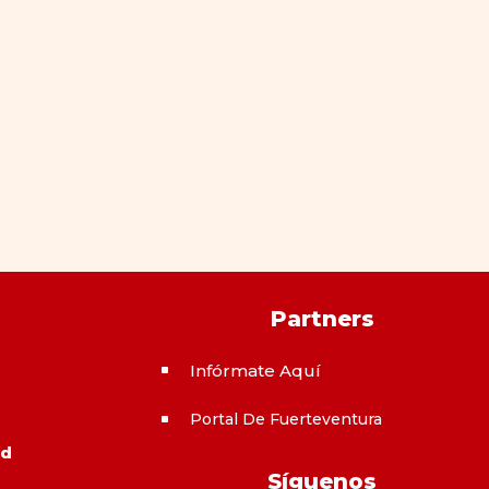
Partners
Infórmate Aquí
^
Portal De Fuerteventura
^
ad
Síguenos