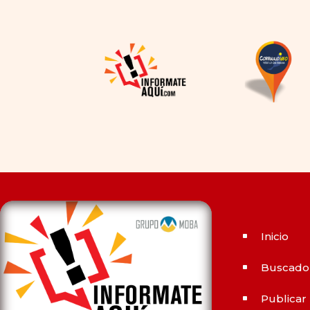
dependía en gran medida de
la disponibilidad y el precio, el
cambio de los tiempos ha
permitido la producción de
alternativas genéricas tanto
a Cialis como a
Viagra sin
receta
(tadalafilo y
sildenafilo, respectivamente)
que se consideran tan
rentables e igual de eficaces
que su homólogo de marca.
En su mayor parte, ambos
medicamentos funcionan de
Inicio
^
la misma manera y tienen
perfiles de efectos
Buscado
^
secundarios similares. ¿La
principal diferencia? El
Publicar
^