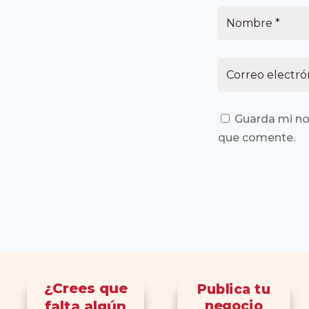
Guarda mi no
que comente.
¿Crees que
Publica tu
falta algún
negocio