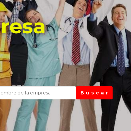
resa
B u s c a r