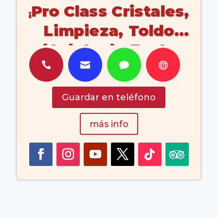
Pro Class Cristales,
Limpieza, Toldo
(Caleta de Fuste
Fuerteventura Islas




Canarias España)
Guardar en teléfono
más info