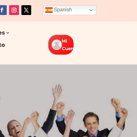
Spanish
es
Mi
to
Cuenta