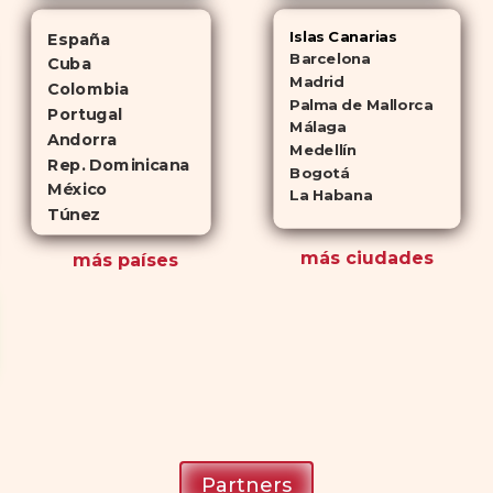
Islas Canarias
España
Barcelona
Cuba
Madrid
Colombia
Palma de Mallorca
Portugal
Málaga
Andorra
Medellín
Rep. Dominicana
Bogotá
México
La Habana
Túnez
más ciudades
más países
Partners