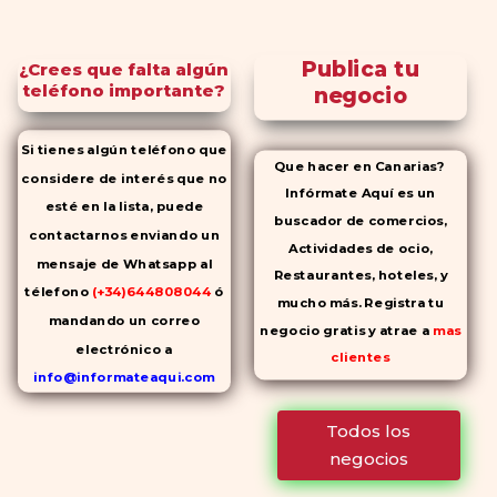
Publica tu
¿Crees que falta algún
teléfono importante?
negocio
Si tienes algún teléfono que
Que hacer en Canarias?
considere de interés que no
Infórmate Aquí es un
esté en la lista, puede
buscador de comercios,
contactarnos enviando un
Actividades de ocio,
mensaje de Whatsapp al
Restaurantes, hoteles, y
télefono
(+34)644808044
ó
mucho más. Registra tu
mandando un correo
negocio gratis y atrae a
mas
electrónico a
clientes
info@informateaqui.com
Mientras que antes la
Todos los
decisión de elegir un
negocios
inhibidor de la PDE-
5 dependía
en gran medida de la