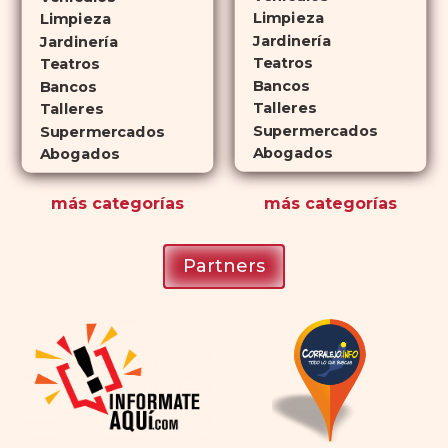
que lo convierte en una opción
Limpieza
Limpieza
atractiva para quienes no desean
Jardinería
Jardinería
planificar sus actividades
Teatros
Teatros
Bancos
románticas con antelación.
Bancos
Talleres
Talleres
Supermercados
Supermercados
Abogados
Abogados
más
categorías
más
categorías
Partners