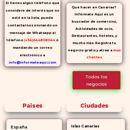
Si tienes algún teléfono que
Que hacer en Canarias?
considere de interés que no
Infórmate Aquí es un
esté en la lista, puede
buscador de comercios,
contactarnos enviando un
Actividades de ocio,
mensaje de Whatsapp al
Restaurantes, hoteles, y
télefono
(+34)644808044
ó
mucho más. Registra tu
mandando un correo
negocio gratis y atrae a
mas
electrónico a
clientes
info@informateaqui.com
Mientras que antes la
Todos los
decisión de elegir un
negocios
inhibidor de la PDE-
5 dependía
en gran medida de la
disponibilidad y el precio, el
Paises
Ciudades
cambio de los tiempos ha
permitido la producción de
alternativas genéricas tanto a
Islas Canarias
España
Cialis como a
Viagra sin receta