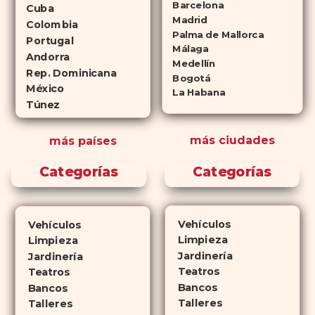
Barcelona
Cuba
(tadalafilo y sildenafilo,
Madrid
Colombia
Palma de Mallorca
respectivamente) que se
Portugal
Málaga
consideran tan rentables e igual
Andorra
Medellín
de eficaces que su homólogo de
Rep. Dominicana
Bogotá
México
marca. En su mayor parte,
La Habana
Túnez
ambos medicamentos funcionan
de la misma manera y tienen
más ciudades
más países
perfiles de efectos secundarios
similares. ¿La principal
Categorías
Categorías
diferencia? El tiempo.
comprar
Cialis
ejerce sus efectos hasta 4
veces más tiempo que Viagra, lo
Vehículos
Vehículos
que lo convierte en una opción
Limpieza
Limpieza
atractiva para quienes no desean
Jardinería
Jardinería
planificar sus actividades
Teatros
Teatros
Bancos
románticas con antelación.
Bancos
Talleres
Talleres