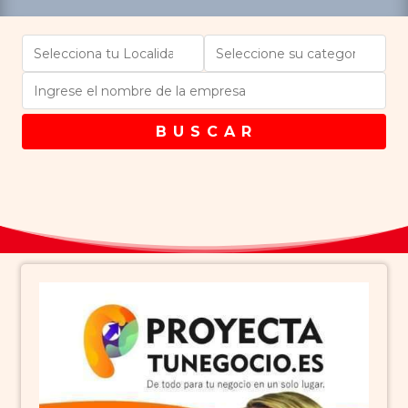
B U S C A R