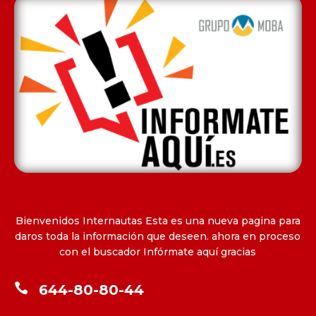
Bienvenidos Internautas Esta es una nueva pagina para
daros toda la información que deseen. ahora en proceso
con el buscador Infórmate aquí gracias

644-80-80-44