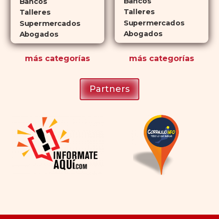
Bancos
románticas con antelación.
Bancos
Talleres
Talleres
Supermercados
Supermercados
Abogados
Abogados
más
categorías
más
categorías
Partners