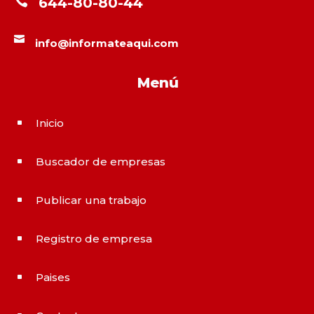

644-80-80-44

info@informateaqui.com
Menú
Inicio
^
Buscador de empresas
^
Publicar una trabajo
^
Registro de empresa
^
Paises
^