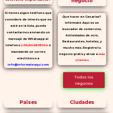
negocio
Si tienes algún teléfono que
Que hacer en Canarias?
considere de interés que no
Infórmate Aquí es un
esté en la lista, puede
buscador de comercios,
contactarnos enviando un
Actividades de ocio,
mensaje de Whatsapp al
Restaurantes, hoteles, y
télefono
(+34)644808044
ó
mucho más. Registra tu
mandando un correo
negocio gratis y atrae a
mas
electrónico a
clientes
info@informateaqui.com
Mientras que antes la
Todos los
decisión de elegir un
negocios
inhibidor de la PDE-
5 dependía
en gran medida de la
disponibilidad y el precio, el
Paises
Ciudades
cambio de los tiempos ha
permitido la producción de