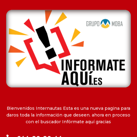
Bienvenidos Internautas Esta es una nueva pagina para
daros toda la información que deseen. ahora en proceso
con el buscador Infórmate aquí gracias