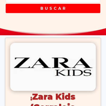
B U S C A R
Zara Kids