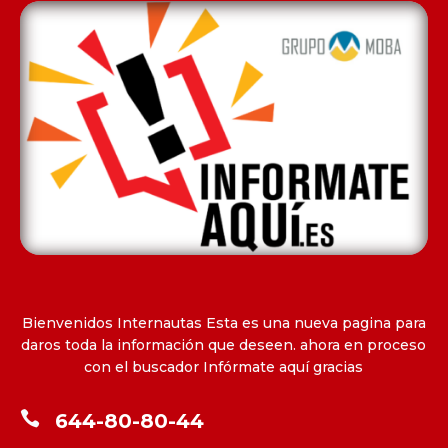
Bienvenidos Internautas Esta es una nueva pagina para
daros toda la información que deseen. ahora en proceso
con el buscador Infórmate aquí gracias

644-80-80-44