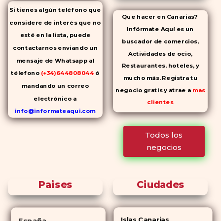
Si tienes algún teléfono que
Que hacer en Canarias?
considere de interés que no
Infórmate Aquí es un
esté en la lista, puede
buscador de comercios,
contactarnos enviando un
Actividades de ocio,
mensaje de Whatsapp al
Restaurantes, hoteles, y
télefono
(+34)644808044
ó
mucho más. Registra tu
mandando un correo
negocio gratis y atrae a
mas
electrónico a
clientes
info@informateaqui.com
Mientras que antes la
Todos los
decisión de elegir un
negocios
inhibidor de la PDE-
5 dependía
en gran medida de la
disponibilidad y el precio, el
Paises
Ciudades
cambio de los tiempos ha
permitido la producción de
alternativas genéricas tanto a
Islas Canarias
España