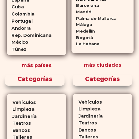
Cialis como a
Viagra sin receta
Barcelona
Cuba
(tadalafilo y sildenafilo,
Madrid
Colombia
Palma de Mallorca
respectivamente) que se
Portugal
Málaga
consideran tan rentables e igual
Andorra
Medellín
de eficaces que su homólogo de
Rep. Dominicana
Bogotá
México
marca. En su mayor parte,
La Habana
Túnez
ambos medicamentos funcionan
de la misma manera y tienen
más ciudades
más países
perfiles de efectos secundarios
similares. ¿La principal
Categorías
Categorías
diferencia? El tiempo.
comprar
Cialis
ejerce sus efectos hasta 4
veces más tiempo que Viagra, lo
Vehículos
Vehículos
que lo convierte en una opción
Limpieza
Limpieza
atractiva para quienes no desean
Jardinería
Jardinería
planificar sus actividades
Teatros
Teatros
Bancos
románticas con antelación.
Bancos
Talleres
Talleres