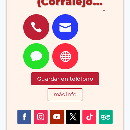
(Corralejo
Fuerteventura)




Guardar en teléfono
más info