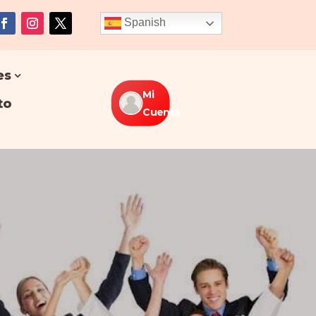
Spanish
es
Mi
to
Cuenta