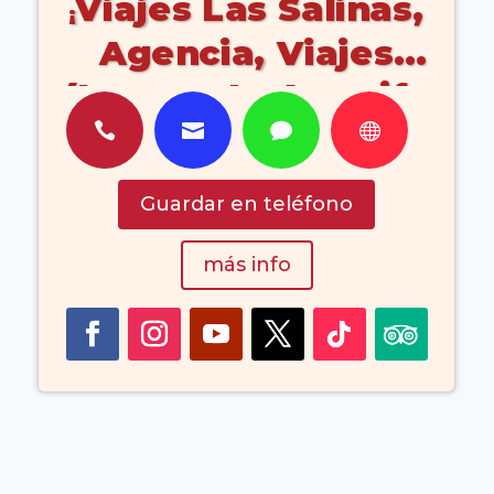
Viajes Las Salinas,
Agencia, Viajes
(Lanzarote Arrecife
Islas Canarias




España)
Guardar en teléfono
más info