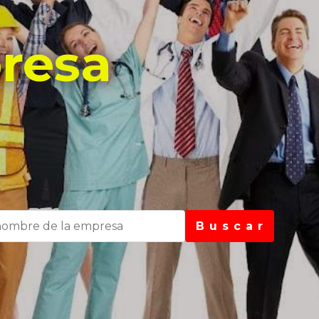
resa
B u s c a r