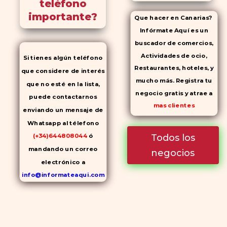
teléfono
importante?
Que hacer en Canarias?
Infórmate Aquí es un
buscador de comercios,
Actividades de ocio,
Si tienes algún teléfono
Restaurantes, hoteles, y
que considere de interés
mucho más. Registra tu
que no esté en la lista,
negocio gratis y atrae a
puede contactarnos
mas clientes
enviando un mensaje de
Whatsapp al télefono
Todos los
(+34)644808044
ó
mandando un correo
negocios
electrónico a
info@informateaqui.com
Mientras que antes la
decisión de elegir un
inhibidor de la PDE-
5
dependía en gran medida de