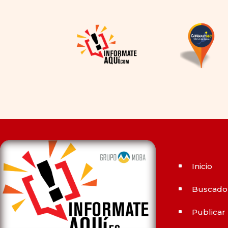
la disponibilidad y el precio, el
cambio de los tiempos ha
permitido la producción de
alternativas genéricas tanto
a Cialis como a
Viagra sin
receta
(tadalafilo y
sildenafilo, respectivamente)
que se consideran tan
rentables e igual de eficaces
que su homólogo de marca.
En su mayor parte, ambos
medicamentos funcionan de
Inicio
^
la misma manera y tienen
perfiles de efectos
Buscado
^
secundarios similares. ¿La
principal diferencia? El
Publicar
^
tiempo.
comprar Cialis
ejerce