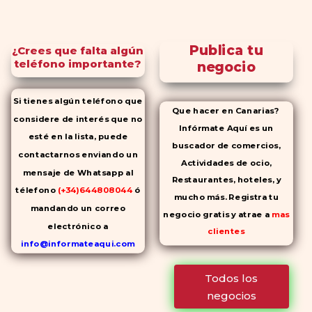
Publica tu
¿Crees que falta algún
teléfono importante?
negocio
Si tienes algún teléfono que
Que hacer en Canarias?
considere de interés que no
Infórmate Aquí es un
esté en la lista, puede
buscador de comercios,
contactarnos enviando un
Actividades de ocio,
mensaje de Whatsapp al
Restaurantes, hoteles, y
télefono
(+34)644808044
ó
mucho más. Registra tu
mandando un correo
negocio gratis y atrae a
mas
electrónico a
clientes
info@informateaqui.com
Mientras que antes la
Todos los
decisión de elegir un
negocios
inhibidor de la PDE-
5 dependía