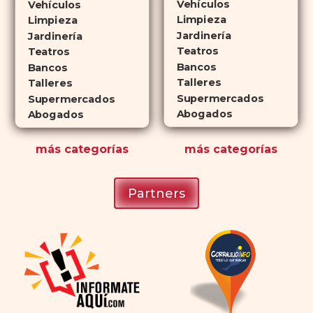
Vehículos
Vehículos
que lo convierte en una opción
Limpieza
Limpieza
atractiva para quienes no desean
Jardinería
Jardinería
planificar sus actividades
Teatros
Teatros
Bancos
románticas con antelación.
Bancos
Talleres
Talleres
Supermercados
Supermercados
Abogados
Abogados
más
categorías
más
categorías
Partners