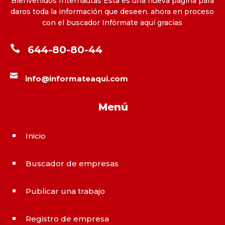
Bienvenidos Internautas Esta es una nueva pagina para
daros toda la información que deseen. ahora en proceso
con el buscador Infórmate aquí gracias

644-80-80-44

info@informateaqui.com
Menú
Inicio
^
Buscador de empresas
^
Publicar una trabajo
^
Registro de empresa
^