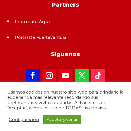
Partners
Infórmate Aquí
^
Portal De Fuerteventura
^
Síguenos
Usamos cookies en nuestro sitio web para brindarle la
experiencia más relevante recordando sus
preferencias y visitas repetidas. Al hacer clic en
"Aceptar", acepta el uso de TODAS las cookies.
Copyright 2021 – informateAqui · Desarrollado por
Configuración
Aceptar y cerrar
GrupoMoba
–
644 80 80 44