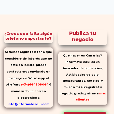
Publica tu
¿Crees que falta algún
teléfono importante?
negocio
Si tienes algún teléfono que
Que hacer en Canarias?
considere de interés que no
Infórmate Aquí es un
esté en la lista, puede
buscador de comercios,
contactarnos enviando un
Actividades de ocio,
mensaje de Whatsapp al
Restaurantes, hoteles, y
télefono
(+34)644808044
ó
mucho más. Registra tu
mandando un correo
negocio gratis y atrae a
mas
electrónico a
clientes
info@informateaqui.com
Mientras que antes la