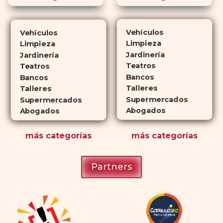
diferencia? El tiempo.
comprar
Cialis
ejerce sus efectos hasta 4
veces más tiempo que Viagra, lo
Vehículos
Vehículos
que lo convierte en una opción
Limpieza
Limpieza
atractiva para quienes no desean
Jardinería
Jardinería
planificar sus actividades
Teatros
Teatros
Bancos
románticas con antelación.
Bancos
Talleres
Talleres
Supermercados
Supermercados
Abogados
Abogados
más
categorías
más
categorías
Partners