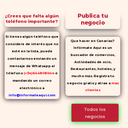
Publica tu
¿Crees que falta algún
teléfono importante?
negocio
Si tienes algún teléfono que
Que hacer en Canarias?
considere de interés que no
Infórmate Aquí es un
esté en la lista, puede
buscador de comercios,
contactarnos enviando un
Actividades de ocio,
mensaje de Whatsapp al
Restaurantes, hoteles, y
télefono
(+34)644808044
ó
mucho más. Registra tu
mandando un correo
negocio gratis y atrae a
mas
electrónico a
clientes
info@informateaqui.com
Mientras que antes la
Todos los
decisión de elegir un
negocios
inhibidor de la PDE-
5 dependía
en gran medida de la