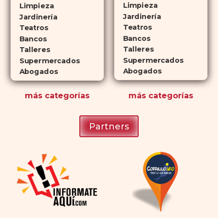
que lo convierte en una opción
Limpieza
Limpieza
atractiva para quienes no desean
Jardinería
Jardinería
planificar sus actividades
Teatros
Teatros
Bancos
románticas con antelación.
Bancos
Talleres
Talleres
Supermercados
Supermercados
Abogados
Abogados
más
categorías
más
categorías
Partners