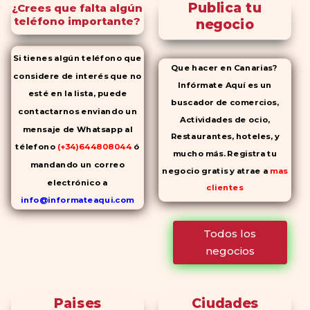
Publica tu
¿Crees que falta algún
teléfono importante?
negocio
Si tienes algún teléfono que
Que hacer en Canarias?
considere de interés que no
Infórmate Aquí es un
esté en la lista, puede
buscador de comercios,
contactarnos enviando un
Actividades de ocio,
mensaje de Whatsapp al
Restaurantes, hoteles, y
télefono
(+34)644808044
ó
mucho más. Registra tu
mandando un correo
negocio gratis y atrae a
mas
electrónico a
clientes
info@informateaqui.com
Mientras que antes la
Todos los
decisión de elegir un
negocios
inhibidor de la PDE-
5 dependía
en gran medida de la
disponibilidad y el precio, el
Paises
Ciudades
cambio de los tiempos ha