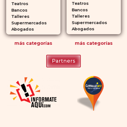
planificar sus actividades
Teatros
Teatros
Bancos
románticas con antelación.
Bancos
Talleres
Talleres
Supermercados
Supermercados
Abogados
Abogados
más
categorías
más
categorías
Partners