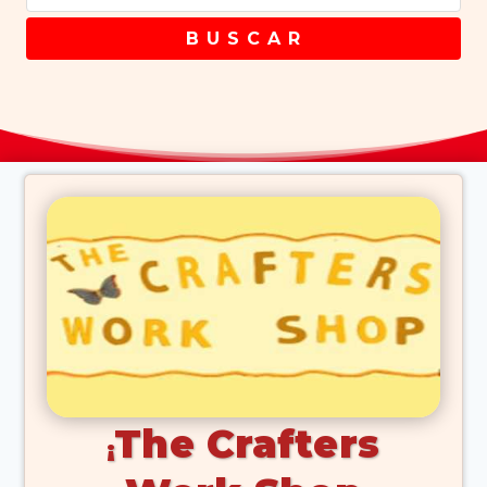
B U S C A R
The Crafters