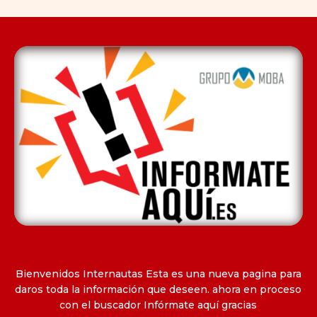
Bienvenidos Internautas Esta es una nueva pagina para
daros toda la información que deseen. ahora en proceso
con el buscador Infórmate aquí gracias