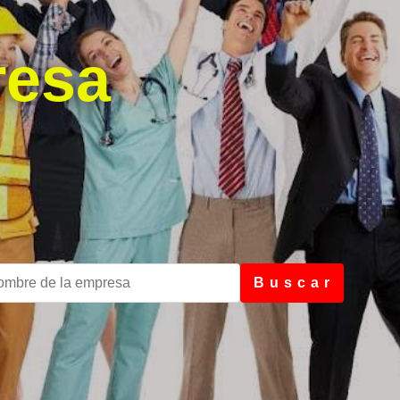
resa
B u s c a r