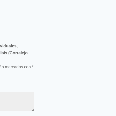
ividuales,
isis (Corralejo
tán marcados con
*