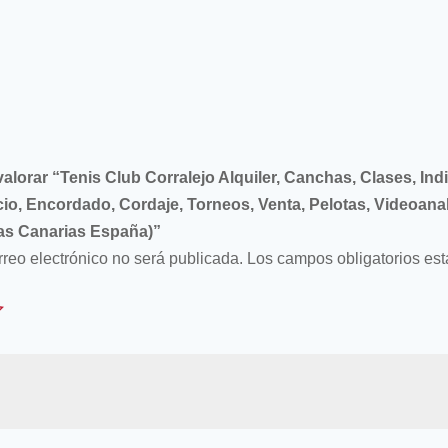
valorar “Tenis Club Corralejo Alquiler, Canchas, Clases, Ind
cio, Encordado, Cordaje, Torneos, Venta, Pelotas, Videoanal
las Canarias España)”
rreo electrónico no será publicada.
Los campos obligatorios es