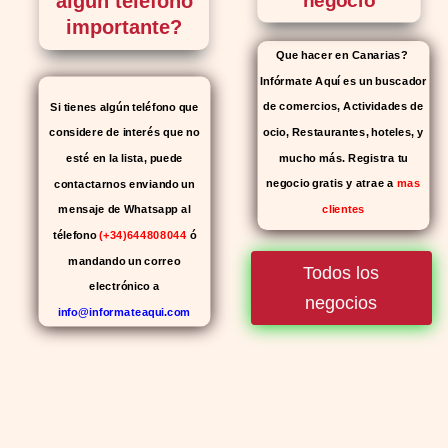
algún teléfono
negocio
importante?
Que hacer en Canarias?
Infórmate Aquí es un buscador
de comercios, Actividades de
Si tienes algún teléfono que
ocio, Restaurantes, hoteles, y
considere de interés que no
mucho más. Registra tu
esté en la lista, puede
negocio gratis y atrae a
mas
contactarnos enviando un
clientes
mensaje de Whatsapp al
télefono
(+34)644808044
ó
mandando un correo
Todos los
electrónico a
negocios
info@informateaqui.com
Mientras que antes la decisión
de elegir un inhibidor de la PDE-
5 dependía en gran medida de
la disponibilidad y el precio, el
cambio de los tiempos ha