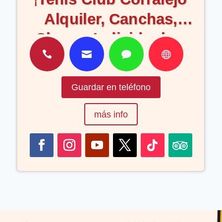
Alquiler, Canchas,
Clases, Individuales,




Colectivas, Servicio,
Encordado, Cordaje,
Guardar en teléfono
Torneos, Venta,
Pelotas, Videoanalisis
más info
(Corralejo
Fuerteventura Islas
Canarias España)