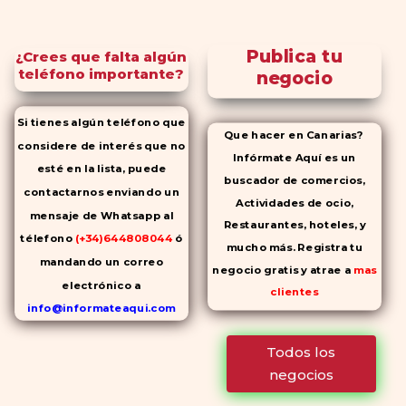
Publica tu
¿Crees que falta algún
teléfono importante?
negocio
Si tienes algún teléfono que
Que hacer en Canarias?
considere de interés que no
Infórmate Aquí es un
esté en la lista, puede
buscador de comercios,
contactarnos enviando un
Actividades de ocio,
mensaje de Whatsapp al
Restaurantes, hoteles, y
télefono
(+34)644808044
ó
mucho más. Registra tu
mandando un correo
negocio gratis y atrae a
mas
electrónico a
clientes
info@informateaqui.com
Mientras que antes la
Todos los
decisión de elegir un
negocios
inhibidor de la PDE-
5 dependía
en gran medida de la