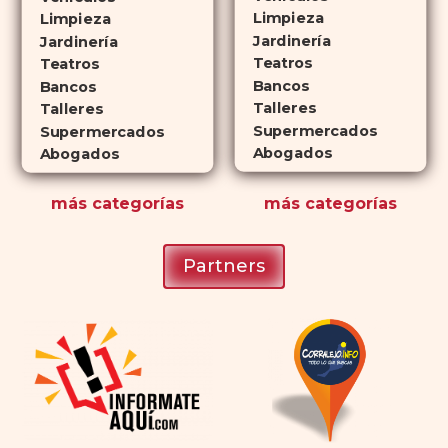
que lo convierte en una opción
Limpieza
Limpieza
atractiva para quienes no desean
Jardinería
Jardinería
planificar sus actividades
Teatros
Teatros
Bancos
románticas con antelación.
Bancos
Talleres
Talleres
Supermercados
Supermercados
Abogados
Abogados
más
categorías
más
categorías
Partners