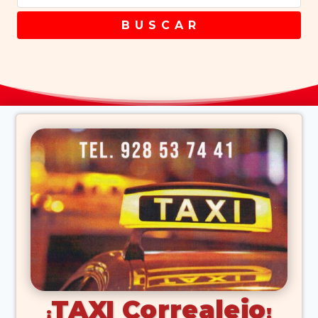
B U S C A R
TAXI Correalejo