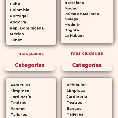
Cialis como a
Viagra sin receta
Barcelona
Cuba
(tadalafilo y sildenafilo,
Madrid
Colombia
Palma de Mallorca
respectivamente) que se
Portugal
Málaga
consideran tan rentables e igual
Andorra
Medellín
de eficaces que su homólogo de
Rep. Dominicana
Bogotá
México
marca. En su mayor parte,
La Habana
Túnez
ambos medicamentos funcionan
de la misma manera y tienen
más ciudades
más países
perfiles de efectos secundarios
similares. ¿La principal
Categorías
Categorías
diferencia? El tiempo.
comprar
Cialis
ejerce sus efectos hasta 4
veces más tiempo que Viagra, lo
Vehículos
Vehículos
que lo convierte en una opción
Limpieza
Limpieza
atractiva para quienes no desean
Jardinería
Jardinería
planificar sus actividades
Teatros
Teatros
Bancos
románticas con antelación.
Bancos
Talleres
Talleres