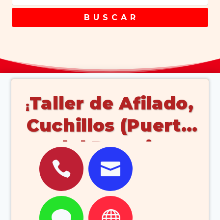
B U S C A R
Taller de Afilado,
Cuchillos (Puerto
del Rosario


Fuerteventura
Islas Canarias
España)

