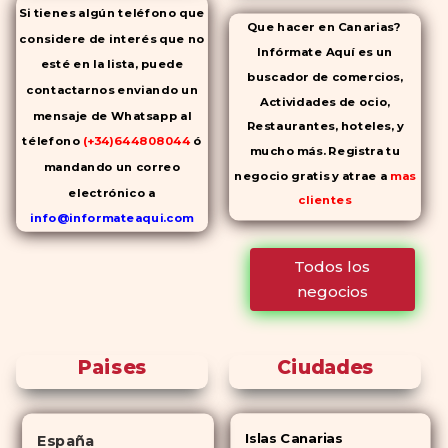
Si tienes algún teléfono que
Que hacer en Canarias?
considere de interés que no
Infórmate Aquí es un
esté en la lista, puede
buscador de comercios,
contactarnos enviando un
Actividades de ocio,
mensaje de Whatsapp al
Restaurantes, hoteles, y
télefono
(+34)644808044
ó
mucho más. Registra tu
mandando un correo
negocio gratis y atrae a
mas
electrónico a
clientes
info@informateaqui.com
Mientras que antes la
Todos los
decisión de elegir un
negocios
inhibidor de la PDE-
5 dependía
en gran medida de la
disponibilidad y el precio, el
Paises
Ciudades
cambio de los tiempos ha
permitido la producción de
alternativas genéricas tanto a
Islas Canarias
España