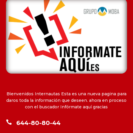
Bienvenidos Internautas Esta es una nueva pagina para
daros toda la información que deseen. ahora en proceso
con el buscador Infórmate aquí gracias

644-80-80-44