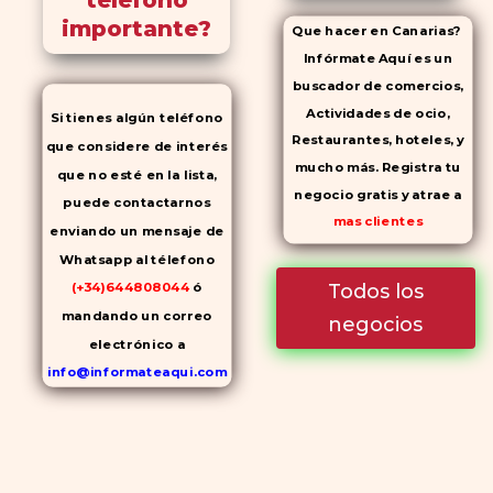
teléfono
importante?
Que hacer en Canarias?
Infórmate Aquí es un
buscador de comercios,
Actividades de ocio,
Si tienes algún teléfono
Restaurantes, hoteles, y
que considere de interés
mucho más. Registra tu
que no esté en la lista,
negocio gratis y atrae a
puede contactarnos
mas clientes
enviando un mensaje de
Whatsapp al télefono
Todos los
(+34)644808044
ó
mandando un correo
negocios
electrónico a
info@informateaqui.com
Mientras que antes la
decisión de elegir un
inhibidor de la PDE-
5
dependía en gran medida de