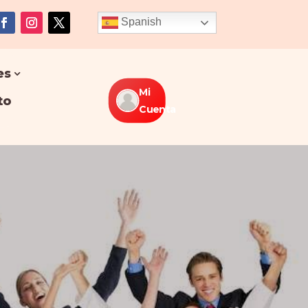
Spanish
es
Mi
to
Cuenta