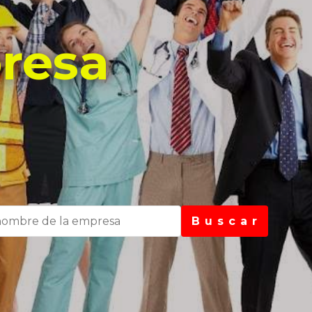
resa
B u s c a r