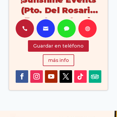
(Pto. Del Rosario
Fuerteventura)




Guardar en teléfono
más info