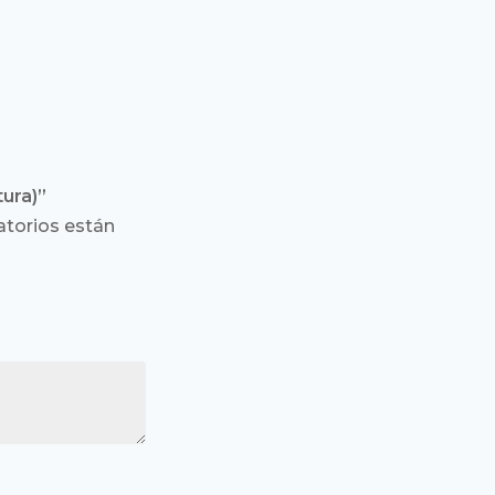
tura)”
torios están