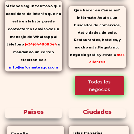
Si tienes algún teléfono que
Que hacer en Canarias?
considere de interés que no
Infórmate Aquí es un
esté en la lista, puede
buscador de comercios,
contactarnos enviando un
Actividades de ocio,
mensaje de Whatsapp al
Restaurantes, hoteles, y
télefono
(+34)644808044
ó
mucho más. Registra tu
mandando un correo
negocio gratis y atrae a
mas
electrónico a
clientes
info@informateaqui.com
Mientras que antes la
Todos los
decisión de elegir un
negocios
inhibidor de la PDE-
5 dependía
en gran medida de la
disponibilidad y el precio, el
Paises
Ciudades
cambio de los tiempos ha
permitido la producción de
alternativas genéricas tanto a
Islas Canarias
España