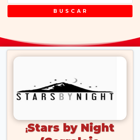
B U S C A R
Stars by Night