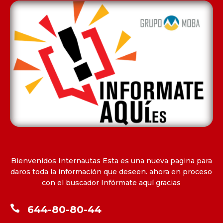
Bienvenidos Internautas Esta es una nueva pagina para
daros toda la información que deseen. ahora en proceso
con el buscador Infórmate aquí gracias

644-80-80-44