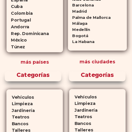
Cialis como a
Viagra sin receta
Barcelona
Cuba
(tadalafilo y sildenafilo,
Madrid
Colombia
Palma de Mallorca
respectivamente) que se
Portugal
Málaga
consideran tan rentables e igual
Andorra
Medellín
de eficaces que su homólogo de
Rep. Dominicana
Bogotá
México
marca. En su mayor parte,
La Habana
Túnez
ambos medicamentos funcionan
de la misma manera y tienen
más ciudades
más países
perfiles de efectos secundarios
similares. ¿La principal
Categorías
Categorías
diferencia? El tiempo.
comprar
Cialis
ejerce sus efectos hasta 4
veces más tiempo que Viagra, lo
Vehículos
Vehículos
que lo convierte en una opción
Limpieza
Limpieza
atractiva para quienes no desean
Jardinería
Jardinería
planificar sus actividades
Teatros
Teatros
Bancos
románticas con antelación.
Bancos
Talleres
Talleres