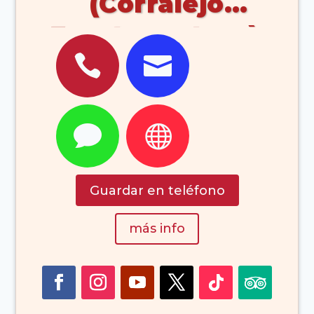
(Corralejo
Fuerteventura)




Guardar en teléfono
más info