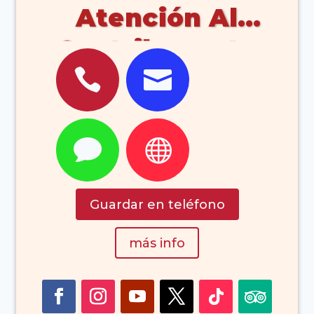
Atención Al
Contribuyente


Agencia,
Tributaria,
Notificaciones,


Cambio,
Domicilio, Fisca,
Guardar en teléfono
Información,
más info
Pago,
Aplazamiento,