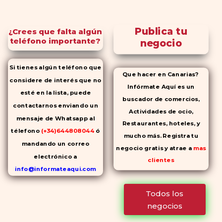
Publica tu
¿Crees que falta algún
teléfono importante?
negocio
Si tienes algún teléfono que
Que hacer en Canarias?
considere de interés que no
Infórmate Aquí es un
esté en la lista, puede
buscador de comercios,
contactarnos enviando un
Actividades de ocio,
mensaje de Whatsapp al
Restaurantes, hoteles, y
télefono
(+34)644808044
ó
mucho más. Registra tu
mandando un correo
negocio gratis y atrae a
mas
electrónico a
clientes
info@informateaqui.com
Mientras que antes la
Todos los
decisión de elegir un
negocios
inhibidor de la PDE-
5 dependía
en gran medida de la