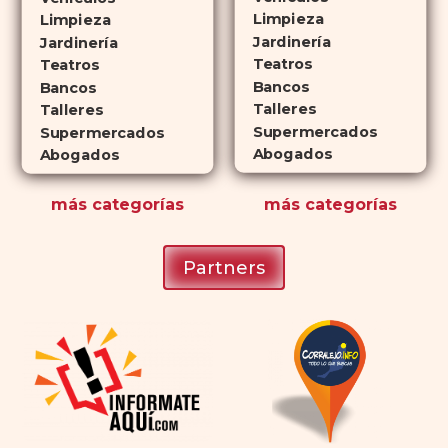
que lo convierte en una opción
Limpieza
Limpieza
atractiva para quienes no desean
Jardinería
Jardinería
planificar sus actividades
Teatros
Teatros
Bancos
románticas con antelación.
Bancos
Talleres
Talleres
Supermercados
Supermercados
Abogados
Abogados
más
categorías
más
categorías
Partners