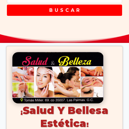
B U S C A R
Salud Y Bellesa
Estética