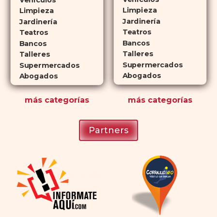
que lo convierte en una opción
Limpieza
Limpieza
atractiva para quienes no desean
Jardinería
Jardinería
planificar sus actividades
Teatros
Teatros
Bancos
románticas con antelación.
Bancos
Talleres
Talleres
Supermercados
Supermercados
Abogados
Abogados
más
categorías
más
categorías
Partners