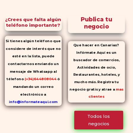
Publica tu
¿Crees que falta algún
teléfono importante?
negocio
Si tienes algún teléfono que
Que hacer en Canarias?
considere de interés que no
Infórmate Aquí es un
esté en la lista, puede
buscador de comercios,
contactarnos enviando un
Actividades de ocio,
mensaje de Whatsapp al
Restaurantes, hoteles, y
télefono
(+34)644808044
ó
mucho más. Registra tu
mandando un correo
negocio gratis y atrae a
mas
electrónico a
clientes
info@informateaqui.com
Mientras que antes la
Todos los
decisión de elegir un
negocios
inhibidor de la PDE-
5 dependía
en gran medida de la