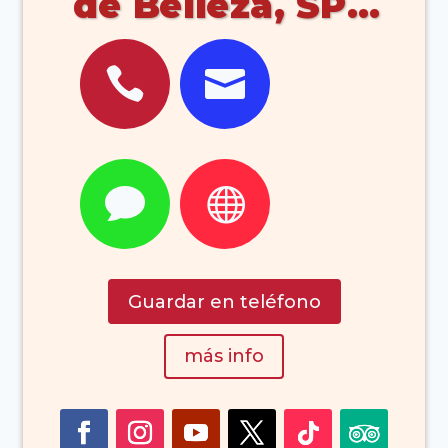
de Belleza, SPA
(Corralejo


Fuerteventura)
Islas Canarias


Guardar en teléfono
más info