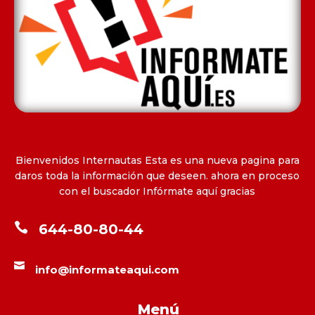
Bienvenidos Internautas Esta es una nueva pagina para
daros toda la información que deseen. ahora en proceso
con el buscador Infórmate aquí gracias

644-80-80-44

info@informateaqui.com
Menú