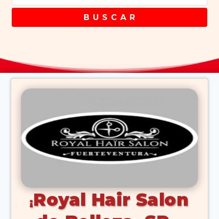
B U S C A R
Royal Hair Salon