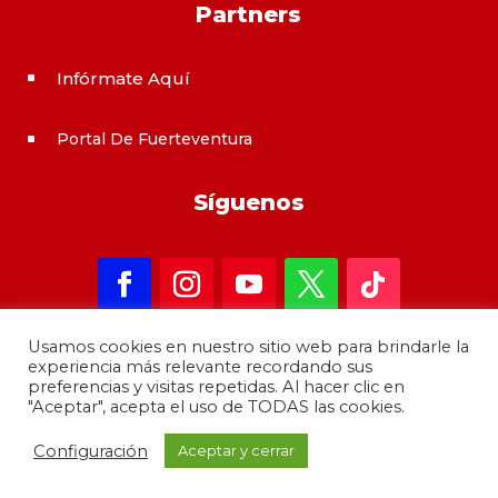
Partners
Infórmate Aquí
^
Portal De Fuerteventura
^
Síguenos
Usamos cookies en nuestro sitio web para brindarle la
experiencia más relevante recordando sus
preferencias y visitas repetidas. Al hacer clic en
"Aceptar", acepta el uso de TODAS las cookies.
Copyright 2021 – informateAqui · Desarrollado por
Configuración
Aceptar y cerrar
GrupoMoba
–
644 80 80 44