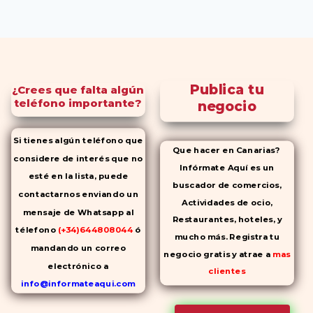
Publica tu
¿Crees que falta algún
teléfono importante?
negocio
Si tienes algún teléfono que
Que hacer en Canarias?
considere de interés que no
Infórmate Aquí es un
esté en la lista, puede
buscador de comercios,
contactarnos enviando un
Actividades de ocio,
mensaje de Whatsapp al
Restaurantes, hoteles, y
télefono
(+34)644808044
ó
mucho más. Registra tu
mandando un correo
negocio gratis y atrae a
mas
electrónico a
clientes
info@informateaqui.com
Mientras que antes la