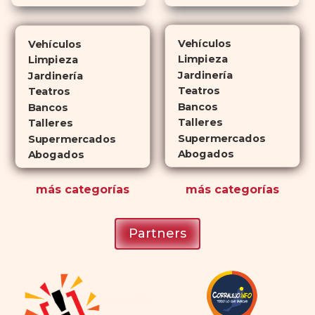
Cialis
ejerce sus efectos hasta 4
veces más tiempo que Viagra, lo
Vehículos
Vehículos
que lo convierte en una opción
Limpieza
Limpieza
atractiva para quienes no desean
Jardinería
Jardinería
planificar sus actividades
Teatros
Teatros
Bancos
románticas con antelación.
Bancos
Talleres
Talleres
Supermercados
Supermercados
Abogados
Abogados
más
categorías
más
categorías
Partners