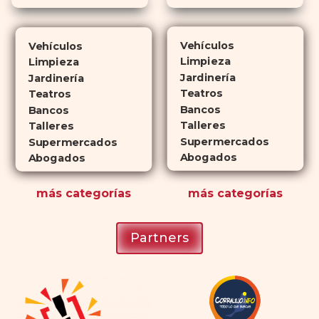
Cialis
ejerce sus efectos hasta 4
veces más tiempo que Viagra, lo
Vehículos
Vehículos
que lo convierte en una opción
Limpieza
Limpieza
atractiva para quienes no desean
Jardinería
Jardinería
planificar sus actividades
Teatros
Teatros
Bancos
románticas con antelación.
Bancos
Talleres
Talleres
Supermercados
Supermercados
Abogados
Abogados
más
categorías
más
categorías
Partners