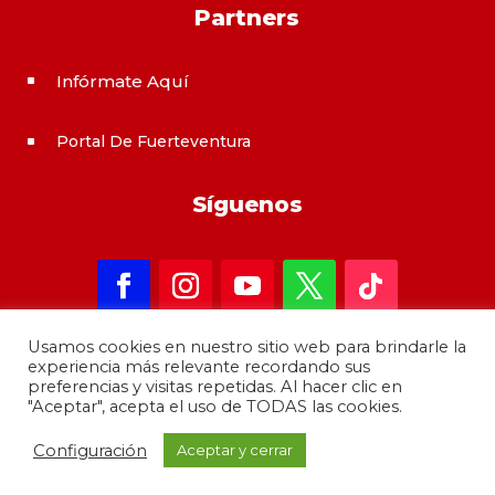
Partners
Infórmate Aquí
^
Portal De Fuerteventura
^
Síguenos
Usamos cookies en nuestro sitio web para brindarle la
experiencia más relevante recordando sus
preferencias y visitas repetidas. Al hacer clic en
"Aceptar", acepta el uso de TODAS las cookies.
Copyright 2021 – informateAqui · Desarrollado por
Configuración
Aceptar y cerrar
GrupoMoba
–
644 80 80 44