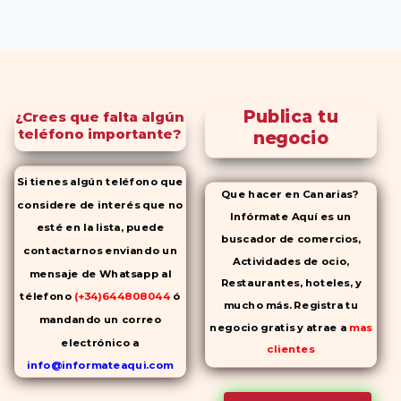
Publica tu
¿Crees que falta algún
teléfono importante?
negocio
Si tienes algún teléfono que
Que hacer en Canarias?
considere de interés que no
Infórmate Aquí es un
esté en la lista, puede
buscador de comercios,
contactarnos enviando un
Actividades de ocio,
mensaje de Whatsapp al
Restaurantes, hoteles, y
télefono
(+34)644808044
ó
mucho más. Registra tu
mandando un correo
negocio gratis y atrae a
mas
electrónico a
clientes
info@informateaqui.com
Mientras que antes la