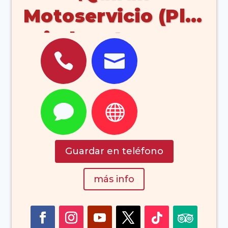
Motoservicio (Plg.
indus. Argana


Lanzarote)


Guardar en teléfono
más info