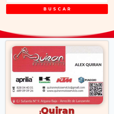
B U S C A R
Quiran