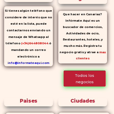
Si tienes algún teléfono que
Que hacer en Canarias?
considere de interés que no
Infórmate Aquí es un
esté en la lista, puede
buscador de comercios,
contactarnos enviando un
Actividades de ocio,
mensaje de Whatsapp al
Restaurantes, hoteles, y
télefono
(+34)644808044
ó
mucho más. Registra tu
mandando un correo
negocio gratis y atrae a
mas
electrónico a
clientes
info@informateaqui.com
Mientras que antes la
Todos los
decisión de elegir un
negocios
inhibidor de la PDE-
5 dependía
en gran medida de la
disponibilidad y el precio, el
Paises
Ciudades
cambio de los tiempos ha
permitido la producción de