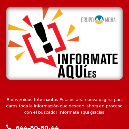
Bienvenidos Internautas Esta es una nueva pagina para
daros toda la información que deseen. ahora en proceso
con el buscador Infórmate aquí gracias

644-80-80-44