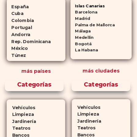
alternativas genéricas tanto a
Islas Canarias
España
Cialis como a
Viagra sin receta
Barcelona
Cuba
(tadalafilo y sildenafilo,
Madrid
Colombia
Palma de Mallorca
respectivamente) que se
Portugal
Málaga
consideran tan rentables e igual
Andorra
Medellín
de eficaces que su homólogo de
Rep. Dominicana
Bogotá
México
marca. En su mayor parte,
La Habana
Túnez
ambos medicamentos funcionan
de la misma manera y tienen
más ciudades
más países
perfiles de efectos secundarios
similares. ¿La principal
Categorías
Categorías
diferencia? El tiempo.
comprar
Cialis
ejerce sus efectos hasta 4
veces más tiempo que Viagra, lo
Vehículos
Vehículos
que lo convierte en una opción
Limpieza
Limpieza
atractiva para quienes no desean
Jardinería
Jardinería
planificar sus actividades
Teatros
Teatros
Bancos
románticas con antelación.
Bancos