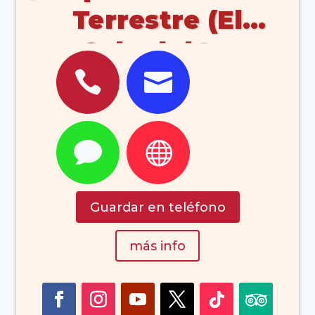
Terrestre (El
Sebadal La


Palmas)


Guardar en teléfono
más info