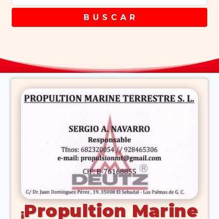
B U S C A R
Propultion Marine