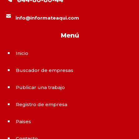
644-80-80-44

info@informateaqui.com
Menú
Inicio
^
Buscador de empresas
^
Publicar una trabajo
^
Registro de empresa
^
Paises
^
Contacto
^