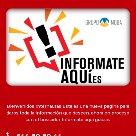
Bienvenidos Internautas Esta es una nueva pagina para
daros toda la información que deseen. ahora en proceso
con el buscador Infórmate aquí gracias
