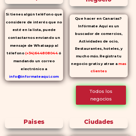
Si tienes algún teléfono que
Que hacer en Canarias?
considere de interés que no
Infórmate Aquí es un
esté en la lista, puede
buscador de comercios,
contactarnos enviando un
Actividades de ocio,
mensaje de Whatsapp al
Restaurantes, hoteles, y
télefono
(+34)644808044
ó
mucho más. Registra tu
mandando un correo
negocio gratis y atrae a
mas
electrónico a
clientes
info@informateaqui.com
Mientras que antes la
Todos los
decisión de elegir un
negocios
inhibidor de la PDE-
5 dependía
en gran medida de la
disponibilidad y el precio, el
Paises
Ciudades
cambio de los tiempos ha
permitido la producción de