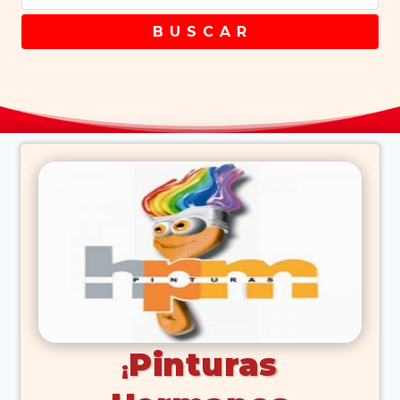
B U S C A R
Pinturas