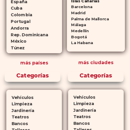
Islas Canarias
España
Cialis como a
Viagra sin receta
Barcelona
Cuba
(tadalafilo y sildenafilo,
Madrid
Colombia
Palma de Mallorca
respectivamente) que se
Portugal
Málaga
consideran tan rentables e igual
Andorra
Medellín
de eficaces que su homólogo de
Rep. Dominicana
Bogotá
México
marca. En su mayor parte,
La Habana
Túnez
ambos medicamentos funcionan
de la misma manera y tienen
más ciudades
más países
perfiles de efectos secundarios
similares. ¿La principal
Categorías
Categorías
diferencia? El tiempo.
comprar
Cialis
ejerce sus efectos hasta 4
veces más tiempo que Viagra, lo
Vehículos
Vehículos
que lo convierte en una opción
Limpieza
Limpieza
atractiva para quienes no desean
Jardinería
Jardinería
planificar sus actividades
Teatros
Teatros
Bancos
románticas con antelación.
Bancos
Talleres