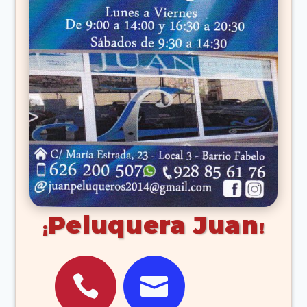
Peluquera Juan

