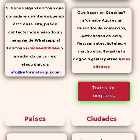
Si tienes algún teléfono que
Que hacer en Canarias?
considere de interés que no
Infórmate Aquí es un
esté en la lista, puede
buscador de comercios,
contactarnos enviando un
Actividades de ocio,
mensaje de Whatsapp al
Restaurantes, hoteles, y
télefono
(+34)644808044
ó
mucho más. Registra tu
mandando un correo
negocio gratis y atrae a
mas
electrónico a
clientes
info@informateaqui.com
Mientras que antes la
Todos los
decisión de elegir un
negocios
inhibidor de la PDE-
5 dependía
en gran medida de la
disponibilidad y el precio, el
Paises
Ciudades
cambio de los tiempos ha
permitido la producción de
alternativas genéricas tanto a