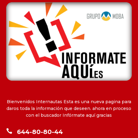
Bienvenidos Internautas Esta es una nueva pagina para
daros toda la información que deseen. ahora en proceso
con el buscador Infórmate aquí gracias

644-80-80-44