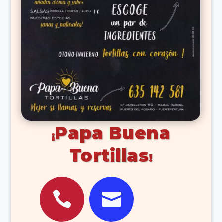
Papa Buena
Tortillas

