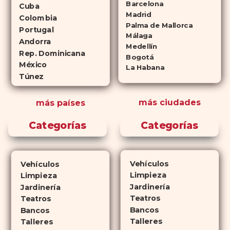
Barcelona
Cuba
(tadalafilo y sildenafilo,
Madrid
Colombia
Palma de Mallorca
respectivamente) que se
Portugal
Málaga
consideran tan rentables e igual
Andorra
Medellín
de eficaces que su homólogo de
Rep. Dominicana
Bogotá
México
marca. En su mayor parte,
La Habana
Túnez
ambos medicamentos funcionan
de la misma manera y tienen
más ciudades
más países
perfiles de efectos secundarios
similares. ¿La principal
Categorías
Categorías
diferencia? El tiempo.
comprar
Cialis
ejerce sus efectos hasta 4
veces más tiempo que Viagra, lo
Vehículos
Vehículos
que lo convierte en una opción
Limpieza
Limpieza
atractiva para quienes no desean
Jardinería
Jardinería
planificar sus actividades
Teatros
Teatros
Bancos
románticas con antelación.
Bancos
Talleres
Talleres