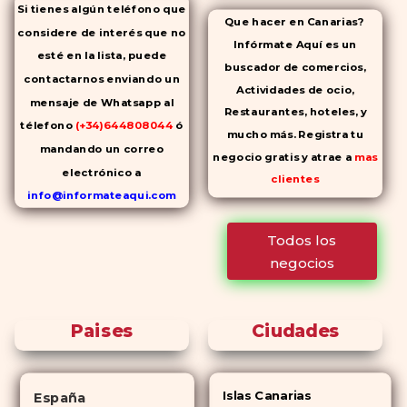
Si tienes algún teléfono que
Que hacer en Canarias?
considere de interés que no
Infórmate Aquí es un
esté en la lista, puede
buscador de comercios,
contactarnos enviando un
Actividades de ocio,
mensaje de Whatsapp al
Restaurantes, hoteles, y
télefono
(+34)644808044
ó
mucho más. Registra tu
mandando un correo
negocio gratis y atrae a
mas
electrónico a
clientes
info@informateaqui.com
Mientras que antes la
Todos los
decisión de elegir un
negocios
inhibidor de la PDE-
5 dependía
en gran medida de la
disponibilidad y el precio, el
Paises
Ciudades
cambio de los tiempos ha
permitido la producción de
alternativas genéricas tanto a
Islas Canarias
España
Cialis como a
Viagra sin receta