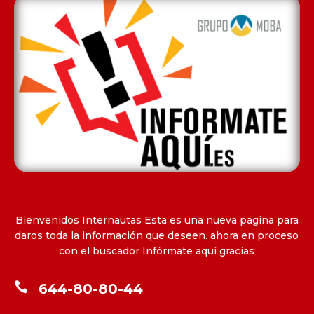
Bienvenidos Internautas Esta es una nueva pagina para
daros toda la información que deseen. ahora en proceso
con el buscador Infórmate aquí gracias

644-80-80-44