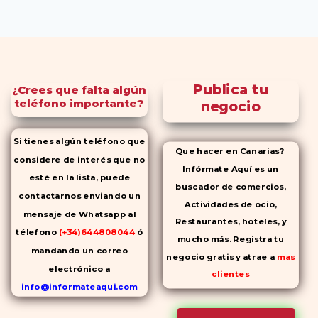
Publica tu
¿Crees que falta algún
teléfono importante?
negocio
Si tienes algún teléfono que
Que hacer en Canarias?
considere de interés que no
Infórmate Aquí es un
esté en la lista, puede
buscador de comercios,
contactarnos enviando un
Actividades de ocio,
mensaje de Whatsapp al
Restaurantes, hoteles, y
télefono
(+34)644808044
ó
mucho más. Registra tu
mandando un correo
negocio gratis y atrae a
mas
electrónico a
clientes
info@informateaqui.com
Mientras que antes la