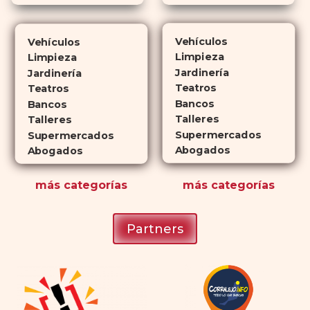
Cialis
ejerce sus efectos hasta 4
veces más tiempo que Viagra, lo
Vehículos
Vehículos
que lo convierte en una opción
Limpieza
Limpieza
atractiva para quienes no desean
Jardinería
Jardinería
planificar sus actividades
Teatros
Teatros
Bancos
románticas con antelación.
Bancos
Talleres
Talleres
Supermercados
Supermercados
Abogados
Abogados
más
categorías
más
categorías
Partners