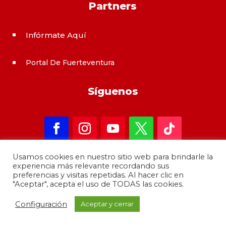
Partners
Infórmate Aquí
^
Portal De Fuerteventura
^
Síguenos
Usamos cookies en nuestro sitio web para brindarle la
experiencia más relevante recordando sus
preferencias y visitas repetidas. Al hacer clic en
"Aceptar", acepta el uso de TODAS las cookies.
Copyright 2021 – informateAqui · Desarrollado por
Configuración
Aceptar y cerrar
GrupoMoba
–
644 80 80 44