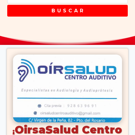
B U S C A R
OirsaSalud Centro