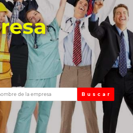
resa
B u s c a r