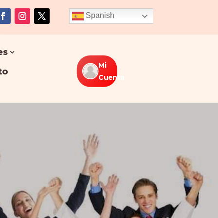
Spanish
es
Mi
to
Cuenta