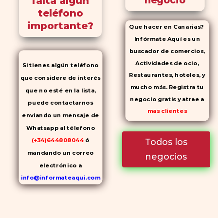
falta algún
negocio
teléfono
importante?
Que hacer en Canarias?
Infórmate Aquí es un
buscador de comercios,
Actividades de ocio,
Si tienes algún teléfono
Restaurantes, hoteles, y
que considere de interés
mucho más. Registra tu
que no esté en la lista,
negocio gratis y atrae a
puede contactarnos
mas clientes
enviando un mensaje de
Whatsapp al télefono
Todos los
(+34)644808044
ó
mandando un correo
negocios
electrónico a
info@informateaqui.com
Mientras que antes la
decisión de elegir un
inhibidor de la PDE-
5