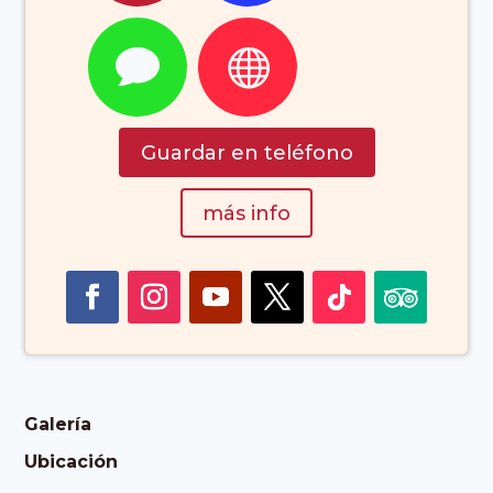
Gran Canarias
Islas Canarias


España)
Guardar en teléfono
más info
Galería
Ubicación