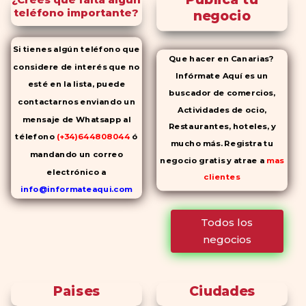
teléfono importante?
negocio
Si tienes algún teléfono que
Que hacer en Canarias?
considere de interés que no
Infórmate Aquí es un
esté en la lista, puede
buscador de comercios,
contactarnos enviando un
Actividades de ocio,
mensaje de Whatsapp al
Restaurantes, hoteles, y
télefono
(+34)644808044
ó
mucho más. Registra tu
mandando un correo
negocio gratis y atrae a
mas
electrónico a
clientes
info@informateaqui.com
Mientras que antes la
Todos los
decisión de elegir un
negocios
inhibidor de la PDE-
5 dependía
en gran medida de la
disponibilidad y el precio, el
Paises
Ciudades
cambio de los tiempos ha