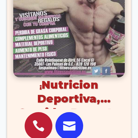
Nutricion
Deportiva,
Comida, Deporte


(Las Palmas De