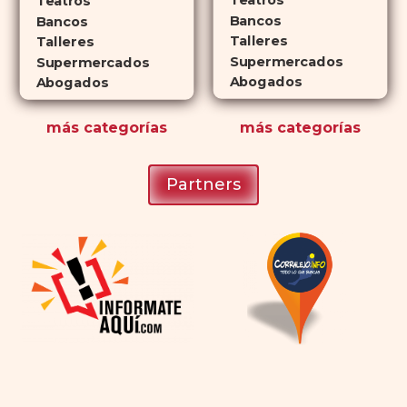
Teatros
Teatros
Bancos
románticas con antelación.
Bancos
Talleres
Talleres
Supermercados
Supermercados
Abogados
Abogados
más
categorías
más
categorías
Partners