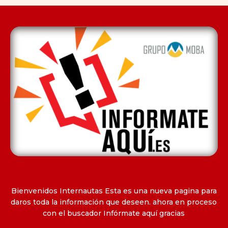
Bienvenidos Internautas Esta es una nueva pagina para
daros toda la información que deseen. ahora en proceso
con el buscador Infórmate aquí gracias