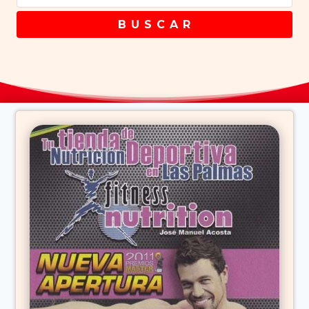
B U S C A R