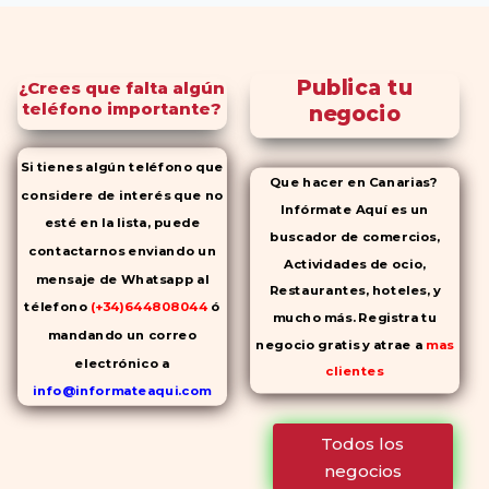
Publica tu
¿Crees que falta algún
teléfono importante?
negocio
Si tienes algún teléfono que
Que hacer en Canarias?
considere de interés que no
Infórmate Aquí es un
esté en la lista, puede
buscador de comercios,
contactarnos enviando un
Actividades de ocio,
mensaje de Whatsapp al
Restaurantes, hoteles, y
télefono
(+34)644808044
ó
mucho más. Registra tu
mandando un correo
negocio gratis y atrae a
mas
electrónico a
clientes
info@informateaqui.com
Mientras que antes la
Todos los
decisión de elegir un
negocios
inhibidor de la PDE-
5 dependía