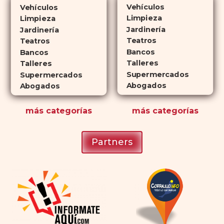
veces más tiempo que Viagra, lo
Vehículos
Vehículos
que lo convierte en una opción
Limpieza
Limpieza
atractiva para quienes no desean
Jardinería
Jardinería
planificar sus actividades
Teatros
Teatros
Bancos
románticas con antelación.
Bancos
Talleres
Talleres
Supermercados
Supermercados
Abogados
Abogados
más
categorías
más
categorías
Partners