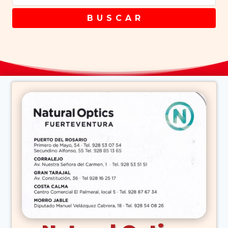
B U S C A R