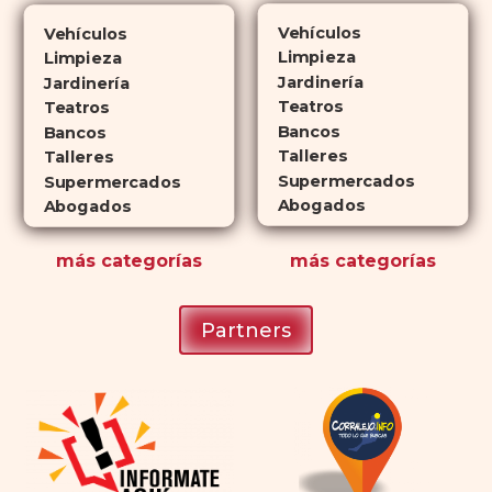
veces más tiempo que Viagra, lo
Vehículos
Vehículos
que lo convierte en una opción
Limpieza
Limpieza
atractiva para quienes no desean
Jardinería
Jardinería
planificar sus actividades
Teatros
Teatros
Bancos
románticas con antelación.
Bancos
Talleres
Talleres
Supermercados
Supermercados
Abogados
Abogados
más
categorías
más
categorías
Partners