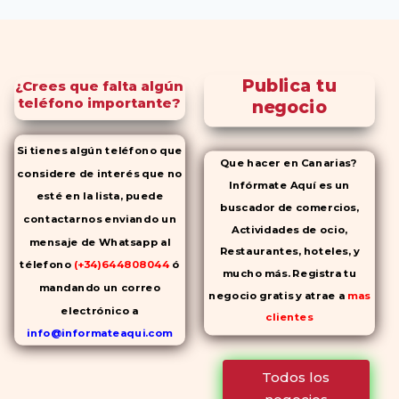
Publica tu
¿Crees que falta algún
teléfono importante?
negocio
Si tienes algún teléfono que
Que hacer en Canarias?
considere de interés que no
Infórmate Aquí es un
esté en la lista, puede
buscador de comercios,
contactarnos enviando un
Actividades de ocio,
mensaje de Whatsapp al
Restaurantes, hoteles, y
télefono
(+34)644808044
ó
mucho más. Registra tu
mandando un correo
negocio gratis y atrae a
mas
electrónico a
clientes
info@informateaqui.com
Mientras que antes la
Todos los
decisión de elegir un