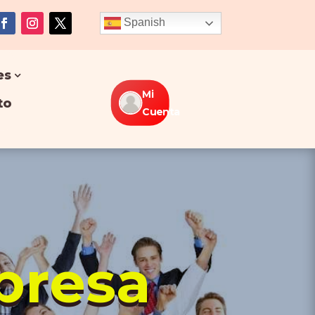
Spanish
es
Mi
to
Cuenta
presa