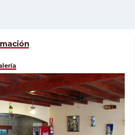
rmación
alería