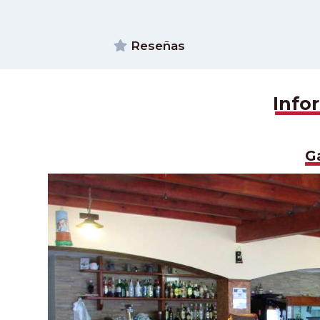
Reseñas
Info
G