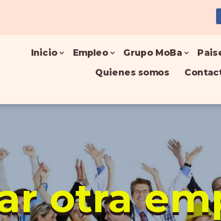
Inicio
Empleo
Grupo MoBa
Pais
Quienes somos
Contac
ar otra em