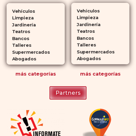
veces más tiempo que Viagra, lo
Vehículos
Vehículos
que lo convierte en una opción
Limpieza
Limpieza
atractiva para quienes no desean
Jardinería
Jardinería
planificar sus actividades
Teatros
Teatros
Bancos
románticas con antelación.
Bancos
Talleres
Talleres
Supermercados
Supermercados
Abogados
Abogados
más
categorías
más
categorías
Partners