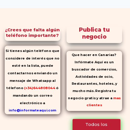
Publica tu
¿Crees que falta algún
teléfono importante?
negocio
Si tienes algún teléfono que
Que hacer en Canarias?
considere de interés que no
Infórmate Aquí es un
esté en la lista, puede
buscador de comercios,
contactarnos enviando un
Actividades de ocio,
mensaje de Whatsapp al
Restaurantes, hoteles, y
télefono
(+34)644808044
ó
mucho más. Registra tu
mandando un correo
negocio gratis y atrae a
mas
electrónico a
clientes
info@informateaqui.com
Mientras que antes la
Todos los
decisión de elegir un