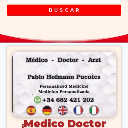
B U S C A R
Medico Doctor