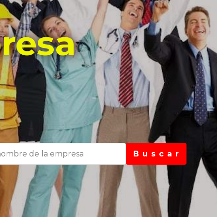
resa
B u s c a r