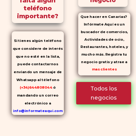
falta algún
negocio
teléfono
importante?
Que hacer en Canarias?
Infórmate Aquí es un
buscador de comercios,
Actividades de ocio,
Si tienes algún teléfono
Restaurantes, hoteles, y
que considere de interés
mucho más. Registra tu
que no esté en la lista,
negocio gratis y atrae a
puede contactarnos
mas clientes
enviando un mensaje de
Whatsapp al télefono
Todos los
(+34)644808044
ó
mandando un correo
negocios
electrónico a
info@informateaqui.com
Mientras que antes la
decisión de elegir un
inhibidor de la PDE-
5