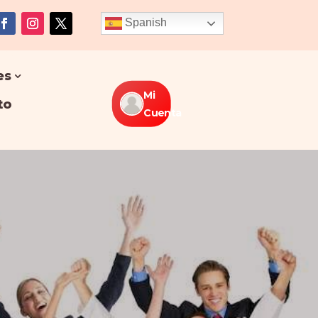
Spanish
es
Mi
to
Cuenta