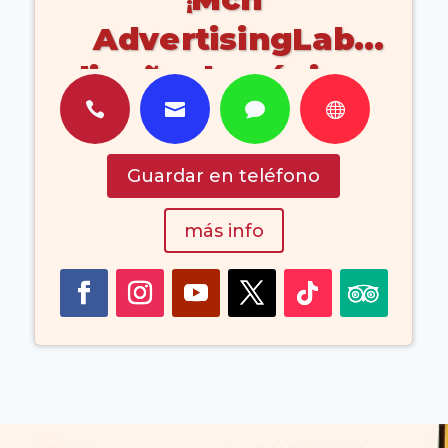
AdvertisingLab
diseño de páginas
web(Corralejo




Fuerteventura)
Guardar en teléfono
Islas Canarias
más info