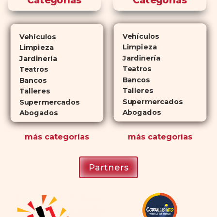
Categorías
Categorías
diferencia? El tiempo.
comprar
Cialis
ejerce sus efectos hasta 4
veces más tiempo que Viagra, lo
Vehículos
Vehículos
que lo convierte en una opción
Limpieza
Limpieza
atractiva para quienes no desean
Jardinería
Jardinería
planificar sus actividades
Teatros
Teatros
Bancos
románticas con antelación.
Bancos
Talleres
Talleres
Supermercados
Supermercados
Abogados
Abogados
más
categorías
más
categorías
Partners