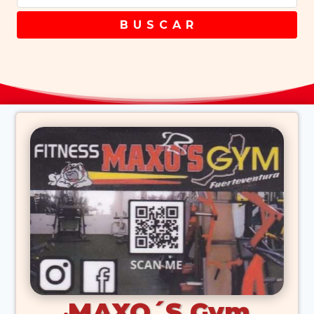
B U S C A R
MAXO´S Gym