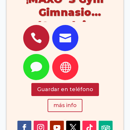
Gimnasio
(Corralejo


Fuerteventura)


Guardar en teléfono
más info