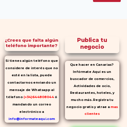
Publica tu
¿Crees que falta algún
teléfono importante?
negocio
Si tienes algún teléfono que
Que hacer en Canarias?
considere de interés que no
Infórmate Aquí es un
esté en la lista, puede
buscador de comercios,
contactarnos enviando un
Actividades de ocio,
mensaje de Whatsapp al
Restaurantes, hoteles, y
télefono
(+34)644808044
ó
mucho más. Registra tu
mandando un correo
negocio gratis y atrae a
mas
electrónico a
clientes
info@informateaqui.com
Mientras que antes la