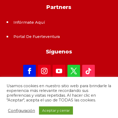
Partners
Infórmate Aquí
^
Portal De Fuerteventura
^
Síguenos
Usamos cookies en nuestro sitio web para brindarle la
experiencia más relevante recordando sus
preferencias y visitas repetidas. Al hacer clic en
"Aceptar", acepta el uso de TODAS las cookies.
Copyright 2021 – informateAqui · Desarrollado por
Configuración
Aceptar y cerrar
GrupoMoba
–
644 80 80 44