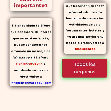
importante?
Que hacer en Canarias?
Infórmate Aquí es un
buscador de comercios,
Actividades de ocio,
Si tienes algún teléfono
Restaurantes, hoteles, y
que considere de interés
mucho más. Registra tu
que no esté en la lista,
negocio gratis y atrae a
puede contactarnos
mas clientes
enviando un mensaje de
Whatsapp al télefono
Todos los
(+34)644808044
ó
mandando un correo
negocios
electrónico a
info@informateaqui.com
Mientras que antes la
decisión de elegir un
inhibidor de la PDE-
5
dependía en gran medida de