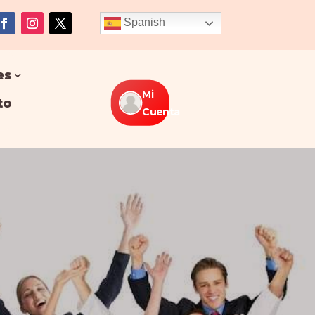
Spanish
es
Mi
to
Cuenta