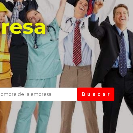
resa
B u s c a r