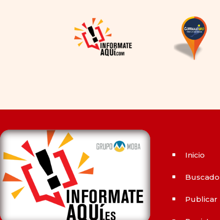
la disponibilidad y el precio, el
cambio de los tiempos ha
permitido la producción de
alternativas genéricas tanto
a Cialis como a
Viagra sin
receta
(tadalafilo y
sildenafilo, respectivamente)
que se consideran tan
rentables e igual de eficaces
que su homólogo de marca.
En su mayor parte, ambos
medicamentos funcionan de
Inicio
^
la misma manera y tienen
perfiles de efectos
Buscado
^
secundarios similares. ¿La
principal diferencia? El
Publicar
^
tiempo.
comprar Cialis
ejerce