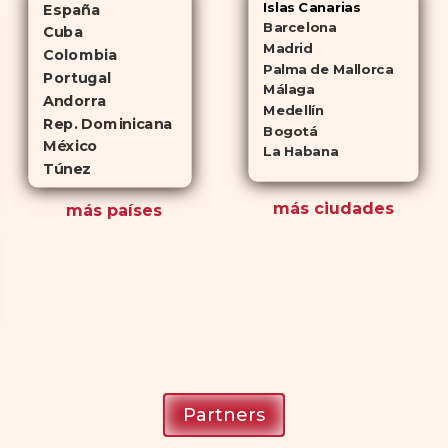
Islas Canarias
España
Barcelona
Cuba
Madrid
Colombia
Palma de Mallorca
Portugal
Málaga
Andorra
Medellín
Rep. Dominicana
Bogotá
México
La Habana
Túnez
más ciudades
más países
Partners