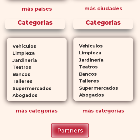
de la misma manera y tienen
más ciudades
más países
perfiles de efectos secundarios
similares. ¿La principal
Categorías
Categorías
diferencia? El tiempo.
comprar
Cialis
ejerce sus efectos hasta 4
veces más tiempo que Viagra, lo
Vehículos
Vehículos
que lo convierte en una opción
Limpieza
Limpieza
atractiva para quienes no desean
Jardinería
Jardinería
planificar sus actividades
Teatros
Teatros
Bancos
románticas con antelación.
Bancos
Talleres
Talleres
Supermercados
Supermercados
Abogados
Abogados
más
categorías
más
categorías
Partners