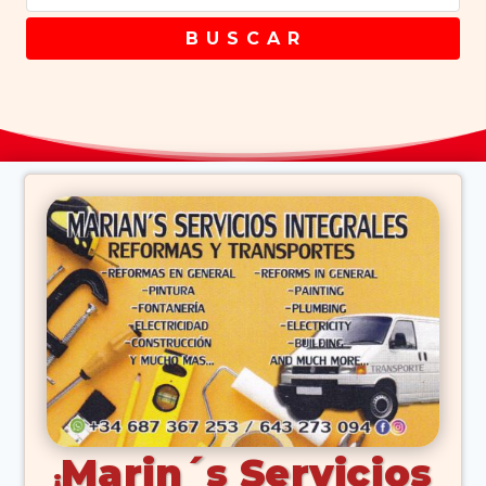
B U S C A R
Marin´s Servicios