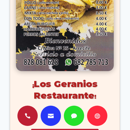
Los Geranios
Restaurante



