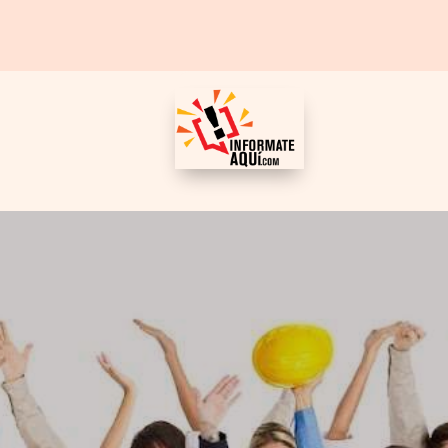
mostbet
https://1-win-games.in/
pin up casino
1win slot
pinup