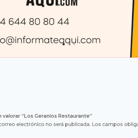
n valorar “Los Geranios Restaurante”
correo electrónico no será publicada.
Los campos obliga