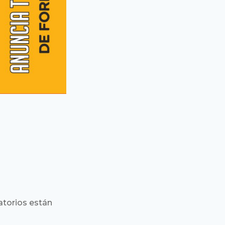
torios están