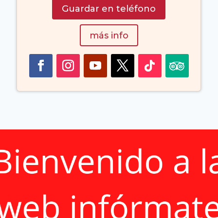
Guardar en teléfono
más info