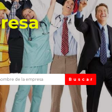
resa
B u s c a r