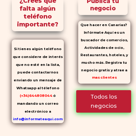
¿Crees que
Publica tu
falta algún
negocio
teléfono
importante?
Que hacer en Canarias?
Infórmate Aquí es un
buscador de comercios,
Actividades de ocio,
Si tienes algún teléfono
Restaurantes, hoteles, y
que considere de interés
mucho más. Registra tu
que no esté en la lista,
negocio gratis y atrae a
puede contactarnos
mas clientes
enviando un mensaje de
Whatsapp al télefono
Todos los
(+34)644808044
ó
mandando un correo
negocios
electrónico a
info@informateaqui.com
Mientras que antes la
decisión de elegir un