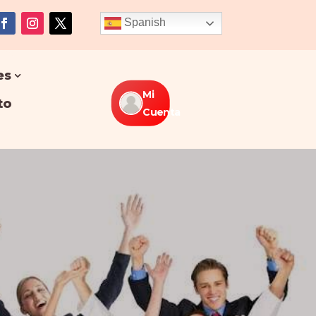
Spanish
es
Mi
to
Cuenta