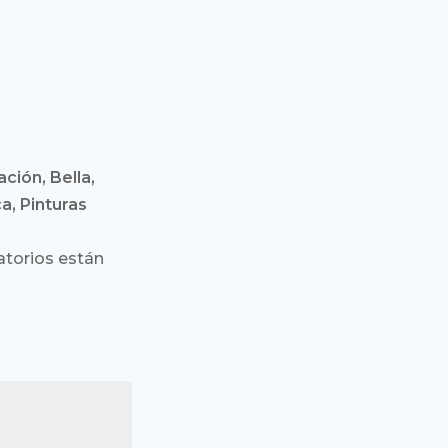
ción, Bella,
a, Pinturas
torios están