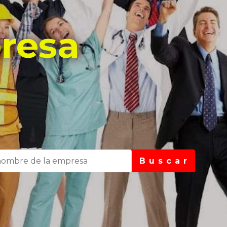
resa
B u s c a r