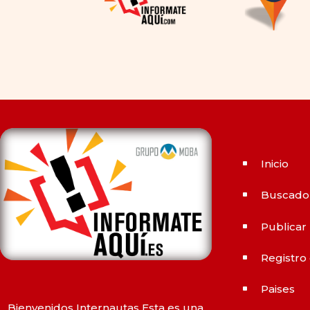
alternativas genéricas tanto
a Cialis como a
Viagra sin
receta
(tadalafilo y
sildenafilo, respectivamente)
que se consideran tan
rentables e igual de eficaces
que su homólogo de marca.
En su mayor parte, ambos
medicamentos funcionan de
Inicio
^
la misma manera y tienen
perfiles de efectos
Buscado
^
secundarios similares. ¿La
principal diferencia? El
Publicar
^
tiempo.
comprar Cialis
ejerce
Registro
sus efectos hasta 4 veces
^
más tiempo que Viagra, lo
Paises
^
que lo convierte en una
Bienvenidos Internautas Esta es una