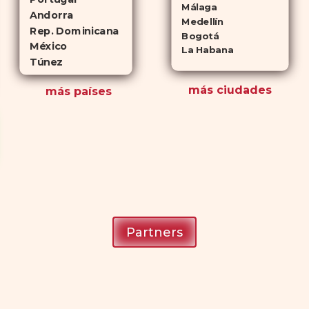
Málaga
Andorra
Medellín
Rep. Dominicana
Bogotá
México
La Habana
Túnez
más ciudades
más países
Partners