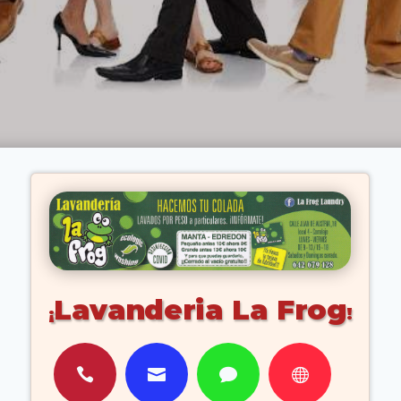
Lavanderia La Frog



