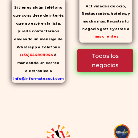
Actividades de ocio,
Si tienes algún teléfono
Restaurantes, hoteles, y
que considere de interés
mucho más. Registra tu
que no esté en la lista,
negocio gratis y atrae a
puede contactarnos
mas clientes
enviando un mensaje de
Whatsapp al télefono
Todos los
(+34)644808044
ó
mandando un correo
negocios
electrónico a
info@informateaqui.com
Mientras que antes la
decisión de elegir un
inhibidor de la PDE-
5
dependía en gran medida de
la disponibilidad y el precio, el
cambio de los tiempos ha
permitido la producción de