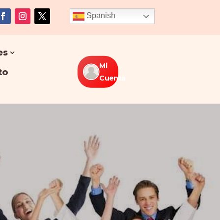
Spanish
es
Mi
to
Cuenta