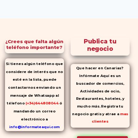
Publica tu
¿Crees que falta algún
teléfono importante?
negocio
Si tienes algún teléfono que
Que hacer en Canarias?
considere de interés que no
Infórmate Aquí es un
esté en la lista, puede
buscador de comercios,
contactarnos enviando un
Actividades de ocio,
mensaje de Whatsapp al
Restaurantes, hoteles, y
télefono
(+34)644808044
ó
mucho más. Registra tu
mandando un correo
negocio gratis y atrae a
mas
electrónico a
clientes
info@informateaqui.com
Mientras que antes la