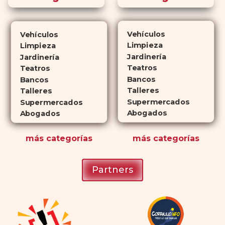
diferencia? El tiempo.
comprar
Cialis
ejerce sus efectos hasta 4
veces más tiempo que Viagra, lo
Vehículos
Vehículos
que lo convierte en una opción
Limpieza
Limpieza
atractiva para quienes no desean
Jardinería
Jardinería
planificar sus actividades
Teatros
Teatros
Bancos
románticas con antelación.
Bancos
Talleres
Talleres
Supermercados
Supermercados
Abogados
Abogados
más
categorías
más
categorías
Partners