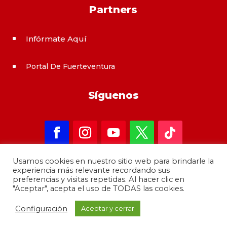
Partners
Infórmate Aquí
^
Portal De Fuerteventura
^
Síguenos
Usamos cookies en nuestro sitio web para brindarle la
experiencia más relevante recordando sus
preferencias y visitas repetidas. Al hacer clic en
"Aceptar", acepta el uso de TODAS las cookies.
Copyright 2021 – informateAqui · Desarrollado por
Configuración
Aceptar y cerrar
GrupoMoba
–
644 80 80 44