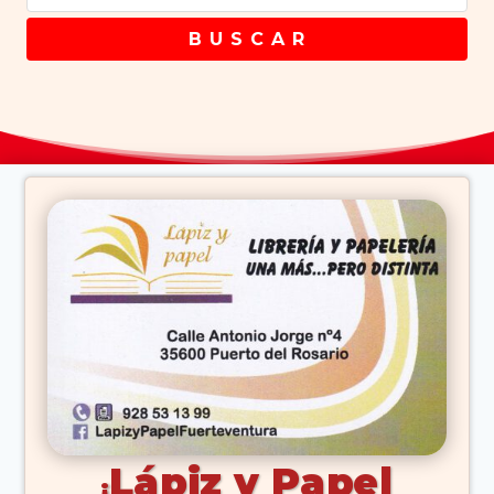
B U S C A R
Lápiz y Papel