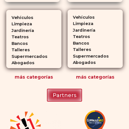
Cialis
ejerce sus efectos hasta 4
veces más tiempo que Viagra, lo
Vehículos
Vehículos
que lo convierte en una opción
Limpieza
Limpieza
atractiva para quienes no desean
Jardinería
Jardinería
planificar sus actividades
Teatros
Teatros
Bancos
románticas con antelación.
Bancos
Talleres
Talleres
Supermercados
Supermercados
Abogados
Abogados
más
categorías
más
categorías
Partners