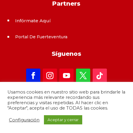
Partners
Infórmate Aquí
^
Portal De Fuerteventura
^
Síguenos
Usamos cookies en nuestro sitio web para brindarle la
experiencia más relevante recordando sus
preferencias y visitas repetidas. Al hacer clic en
"Aceptar", acepta el uso de TODAS las cookies.
Copyright 2021 – informateAqui · Desarrollado por
Configuración
Aceptar y cerrar
GrupoMoba
–
644 80 80 44