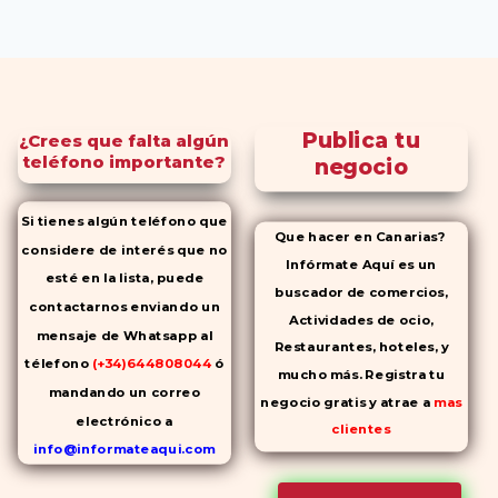
Publica tu
¿Crees que falta algún
teléfono importante?
negocio
Si tienes algún teléfono que
Que hacer en Canarias?
considere de interés que no
Infórmate Aquí es un
esté en la lista, puede
buscador de comercios,
contactarnos enviando un
Actividades de ocio,
mensaje de Whatsapp al
Restaurantes, hoteles, y
télefono
(+34)644808044
ó
mucho más. Registra tu
mandando un correo
negocio gratis y atrae a
mas
electrónico a
clientes
info@informateaqui.com
Mientras que antes la