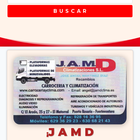
B U S C A R
J A M D