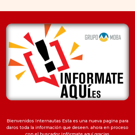
Bienvenidos Internautas Esta es una nueva pagina para
daros toda la información que deseen. ahora en proceso
con el buscador Infórmate aquí gracias