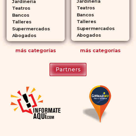
Jardinería
Jardinería
planificar sus actividades
Teatros
Teatros
Bancos
románticas con antelación.
Bancos
Talleres
Talleres
Supermercados
Supermercados
Abogados
Abogados
más
categorías
más
categorías
Partners