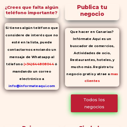
Publica tu
¿Crees que falta algún
teléfono importante?
negocio
Si tienes algún teléfono que
Que hacer en Canarias?
considere de interés que no
Infórmate Aquí es un
esté en la lista, puede
buscador de comercios,
contactarnos enviando un
Actividades de ocio,
mensaje de Whatsapp al
Restaurantes, hoteles, y
télefono
(+34)644808044
ó
mucho más. Registra tu
mandando un correo
negocio gratis y atrae a
mas
electrónico a
clientes
info@informateaqui.com
Mientras que antes la
Todos los
decisión de elegir un
negocios
inhibidor de la PDE-
5 dependía
en gran medida de la
disponibilidad y el precio, el