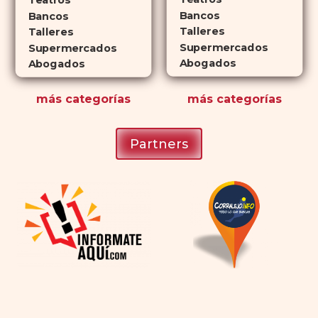
Teatros
Bancos
románticas con antelación.
Bancos
Talleres
Talleres
Supermercados
Supermercados
Abogados
Abogados
más
categorías
más
categorías
Partners