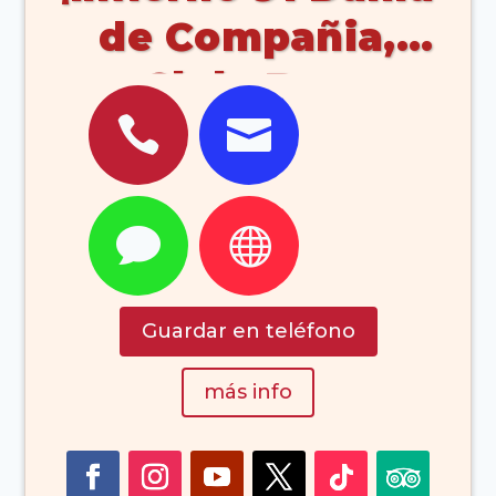
de Compañia,
Club, Bar,


Señorita (Arrecife
Lanzarote Islas
Canarias España)


Guardar en teléfono
más info