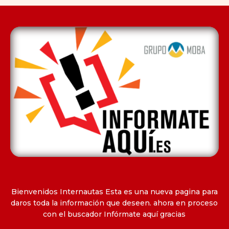
Bienvenidos Internautas Esta es una nueva pagina para
daros toda la información que deseen. ahora en proceso
con el buscador Infórmate aquí gracias