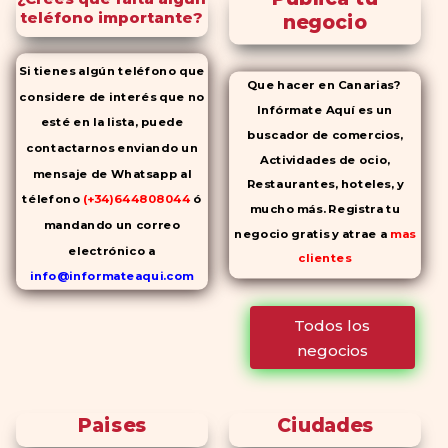
teléfono importante?
negocio
Si tienes algún teléfono que
Que hacer en Canarias?
considere de interés que no
Infórmate Aquí es un
esté en la lista, puede
buscador de comercios,
contactarnos enviando un
Actividades de ocio,
mensaje de Whatsapp al
Restaurantes, hoteles, y
télefono
(+34)644808044
ó
mucho más. Registra tu
mandando un correo
negocio gratis y atrae a
mas
electrónico a
clientes
info@informateaqui.com
Mientras que antes la
Todos los
decisión de elegir un
negocios
inhibidor de la PDE-
5 dependía
en gran medida de la
disponibilidad y el precio, el
Paises
Ciudades
cambio de los tiempos ha