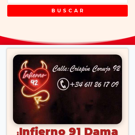
B U S C A R
Infierno 91 Dama