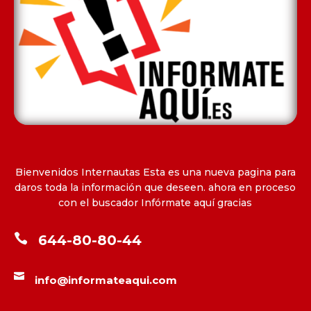
Bienvenidos Internautas Esta es una nueva pagina para
daros toda la información que deseen. ahora en proceso
con el buscador Infórmate aquí gracias

644-80-80-44

info@informateaqui.com