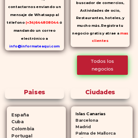
buscador de comercios,
contactarnos enviando un
Actividades de ocio,
mensaje de Whatsapp al
Restaurantes, hoteles, y
télefono
(+34)644808044
ó
mucho más. Registra tu
mandando un correo
negocio gratis y atrae a
mas
electrónico a
clientes
info@informateaqui.com
Mientras que antes la
Todos los
decisión de elegir un
negocios
inhibidor de la PDE-
5 dependía
en gran medida de la
disponibilidad y el precio, el
Paises
Ciudades
cambio de los tiempos ha
permitido la producción de
alternativas genéricas tanto a
Islas Canarias
España
Cialis como a
Viagra sin receta
Barcelona
Cuba
(tadalafilo y sildenafilo,
Madrid
Colombia
Palma de Mallorca
respectivamente) que se
Portugal