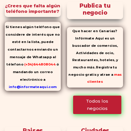
Publica tu
¿Crees que falta algún
teléfono importante?
negocio
Si tienes algún teléfono que
Que hacer en Canarias?
considere de interés que no
Infórmate Aquí es un
esté en la lista, puede
buscador de comercios,
contactarnos enviando un
Actividades de ocio,
mensaje de Whatsapp al
Restaurantes, hoteles, y
télefono
(+34)644808044
ó
mucho más. Registra tu
mandando un correo
negocio gratis y atrae a
mas
electrónico a
clientes
info@informateaqui.com
Mientras que antes la
Todos los
decisión de elegir un
negocios
inhibidor de la PDE-
5 dependía
en gran medida de la
disponibilidad y el precio, el
Paises
Ciudades