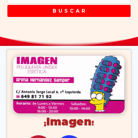
B U S C A R
Imagen