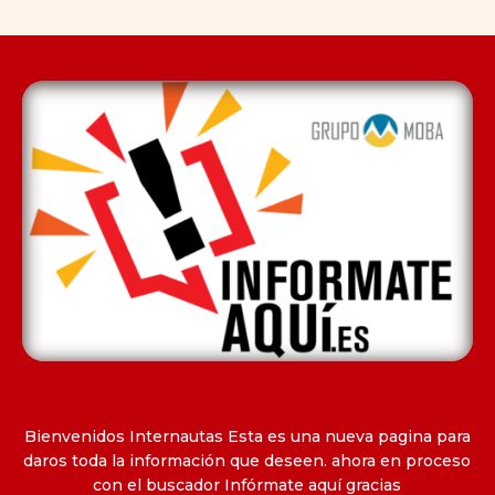
Bienvenidos Internautas Esta es una nueva pagina para
daros toda la información que deseen. ahora en proceso
con el buscador Infórmate aquí gracias