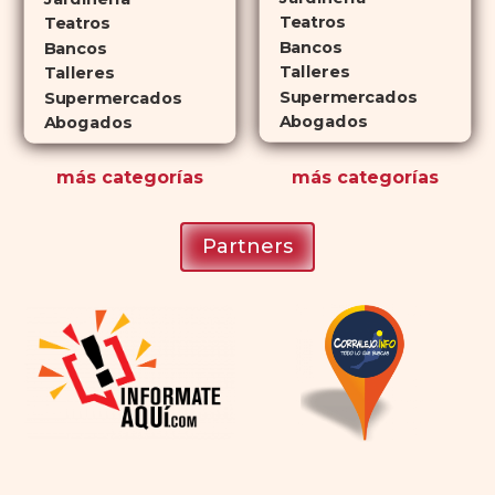
planificar sus actividades
Teatros
Teatros
Bancos
románticas con antelación.
Bancos
Talleres
Talleres
Supermercados
Supermercados
Abogados
Abogados
más
categorías
más
categorías
Partners