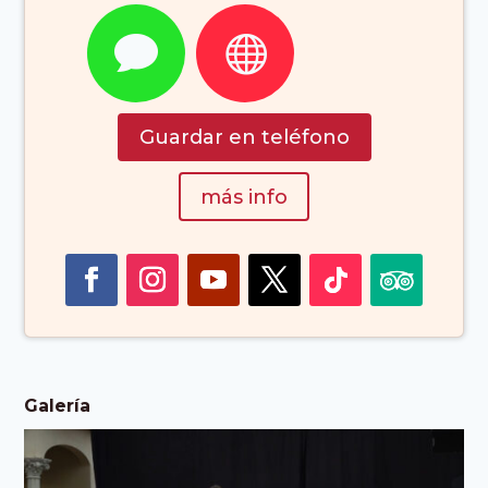
Productora,


Audiovisual,
Publicidad,
Guardar en teléfono
Vídeos (Barcelona
más info
Cataluña España)
Galería