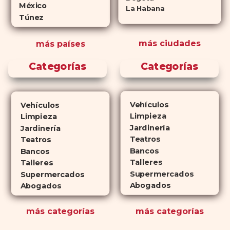
México
marca. En su mayor parte,
La Habana
Túnez
ambos medicamentos funcionan
de la misma manera y tienen
más ciudades
más países
perfiles de efectos secundarios
similares. ¿La principal
Categorías
Categorías
diferencia? El tiempo.
comprar
Cialis
ejerce sus efectos hasta 4
veces más tiempo que Viagra, lo
Vehículos
Vehículos
que lo convierte en una opción
Limpieza
Limpieza
atractiva para quienes no desean
Jardinería
Jardinería
planificar sus actividades
Teatros
Teatros
Bancos
románticas con antelación.
Bancos
Talleres
Talleres
Supermercados
Supermercados
Abogados
Abogados
más
categorías
más
categorías