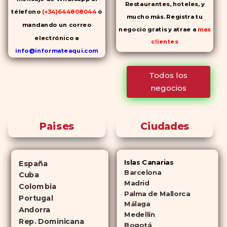
Restaurantes, hoteles, y
télefono
(+34)644808044
ó
mucho más. Registra tu
mandando un correo
negocio gratis y atrae a
mas
electrónico a
clientes
info@informateaqui.com
Mientras que antes la
Todos los
decisión de elegir un
negocios
inhibidor de la PDE-
5 dependía
en gran medida de la
disponibilidad y el precio, el
Paises
Ciudades
cambio de los tiempos ha
permitido la producción de
alternativas genéricas tanto a
Islas Canarias
España
Cialis como a
Viagra sin receta
Barcelona
Cuba
(tadalafilo y sildenafilo,
Madrid
Colombia
Palma de Mallorca
respectivamente) que se
Portugal
Málaga
consideran tan rentables e igual
Andorra
Medellín
de eficaces que su homólogo de
Rep. Dominicana
Bogotá