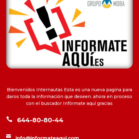
Bienvenidos Internautas Esta es una nueva pagina para
daros toda la información que deseen. ahora en proceso
con el buscador Infórmate aquí gracias

644-80-80-44

info@informateaqui.com