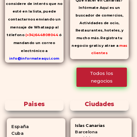
considere de interés que no
Infórmate Aquí es un
esté en la lista, puede
buscador de comercios,
contactarnos enviando un
Actividades de ocio,
mensaje de Whatsapp al
Restaurantes, hoteles, y
télefono
(+34)644808044
ó
mucho más. Registra tu
mandando un correo
negocio gratis y atrae a
mas
electrónico a
clientes
info@informateaqui.com
Mientras que antes la
Todos los
decisión de elegir un
negocios
inhibidor de la PDE-
5 dependía
en gran medida de la
disponibilidad y el precio, el
Paises
Ciudades
cambio de los tiempos ha
permitido la producción de
alternativas genéricas tanto a
Islas Canarias
España
Cialis como a
Viagra sin receta
Barcelona
Cuba
(tadalafilo y sildenafilo,