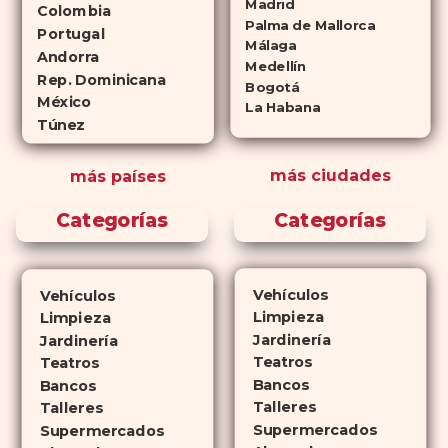
Madrid
Colombia
Palma de Mallorca
respectivamente) que se
Portugal
Málaga
consideran tan rentables e igual
Andorra
Medellín
de eficaces que su homólogo de
Rep. Dominicana
Bogotá
México
marca. En su mayor parte,
La Habana
Túnez
ambos medicamentos funcionan
de la misma manera y tienen
más ciudades
más países
perfiles de efectos secundarios
similares. ¿La principal
Categorías
Categorías
diferencia? El tiempo.
comprar
Cialis
ejerce sus efectos hasta 4
veces más tiempo que Viagra, lo
Vehículos
Vehículos
que lo convierte en una opción
Limpieza
Limpieza
atractiva para quienes no desean
Jardinería
Jardinería
planificar sus actividades
Teatros
Teatros
Bancos
románticas con antelación.
Bancos
Talleres
Talleres
Supermercados
Supermercados