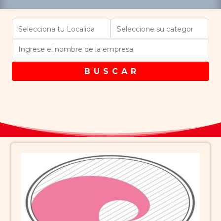
B U S C A R