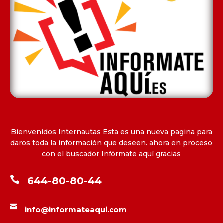
Bienvenidos Internautas Esta es una nueva pagina para
daros toda la información que deseen. ahora en proceso
con el buscador Infórmate aquí gracias

644-80-80-44

info@informateaqui.com