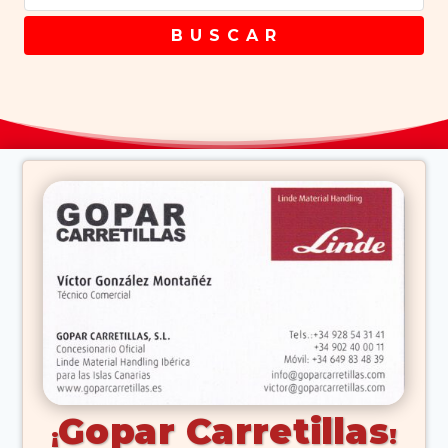
B U S C A R
Gopar Carretillas