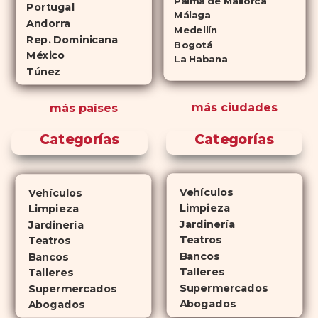
Palma de Mallorca
respectivamente) que se
Portugal
Málaga
consideran tan rentables e igual
Andorra
Medellín
de eficaces que su homólogo de
Rep. Dominicana
Bogotá
México
marca. En su mayor parte,
La Habana
Túnez
ambos medicamentos funcionan
de la misma manera y tienen
más ciudades
más países
perfiles de efectos secundarios
similares. ¿La principal
Categorías
Categorías
diferencia? El tiempo.
comprar
Cialis
ejerce sus efectos hasta 4
veces más tiempo que Viagra, lo
Vehículos
Vehículos
que lo convierte en una opción
Limpieza
Limpieza
atractiva para quienes no desean
Jardinería
Jardinería
planificar sus actividades
Teatros
Teatros
Bancos
románticas con antelación.
Bancos
Talleres
Talleres
Supermercados
Supermercados
Abogados
Abogados