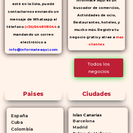
Infórmate Aquí es un
esté en la lista, puede
buscador de comercios,
contactarnos enviando un
Actividades de ocio,
mensaje de Whatsapp al
Restaurantes, hoteles, y
télefono
(+34)644808044
ó
mucho más. Registra tu
mandando un correo
negocio gratis y atrae a
mas
electrónico a
clientes
info@informateaqui.com
Mientras que antes la
Todos los
decisión de elegir un
negocios
inhibidor de la PDE-
5 dependía
en gran medida de la
disponibilidad y el precio, el
Paises
Ciudades
cambio de los tiempos ha
permitido la producción de
alternativas genéricas tanto a
Islas Canarias
España
Cialis como a
Viagra sin receta
Barcelona
Cuba
(tadalafilo y sildenafilo,
Madrid
Colombia