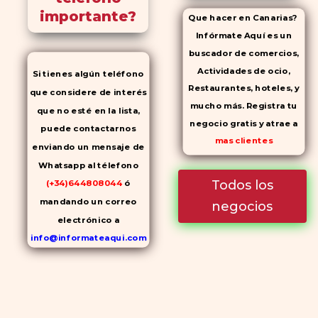
importante?
Que hacer en Canarias?
Infórmate Aquí es un
buscador de comercios,
Actividades de ocio,
Si tienes algún teléfono
Restaurantes, hoteles, y
que considere de interés
mucho más. Registra tu
que no esté en la lista,
negocio gratis y atrae a
puede contactarnos
mas clientes
enviando un mensaje de
Whatsapp al télefono
Todos los
(+34)644808044
ó
mandando un correo
negocios
electrónico a
info@informateaqui.com
Mientras que antes la
decisión de elegir un
inhibidor de la PDE-
5
dependía en gran medida de