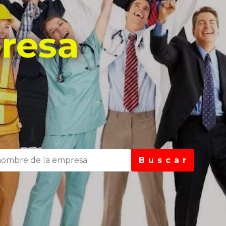
resa
B u s c a r