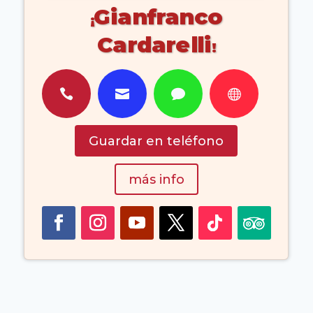
Gianfranco
Cardarelli




Guardar en teléfono
más info