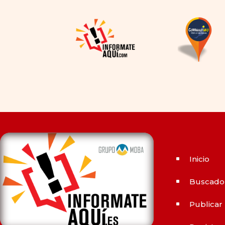
la disponibilidad y el precio, el
cambio de los tiempos ha
permitido la producción de
alternativas genéricas tanto
a Cialis como a
Viagra sin
receta
(tadalafilo y
sildenafilo, respectivamente)
que se consideran tan
rentables e igual de eficaces
que su homólogo de marca.
En su mayor parte, ambos
medicamentos funcionan de
Inicio
^
la misma manera y tienen
perfiles de efectos
Buscado
^
secundarios similares. ¿La
principal diferencia? El
Publicar
^
tiempo.
comprar Cialis
ejerce