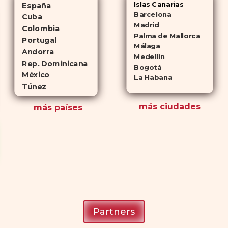
Islas Canarias
España
Barcelona
Cuba
Madrid
Colombia
Palma de Mallorca
Portugal
Málaga
Andorra
Medellín
Rep. Dominicana
Bogotá
México
La Habana
Túnez
más ciudades
más países
Partners