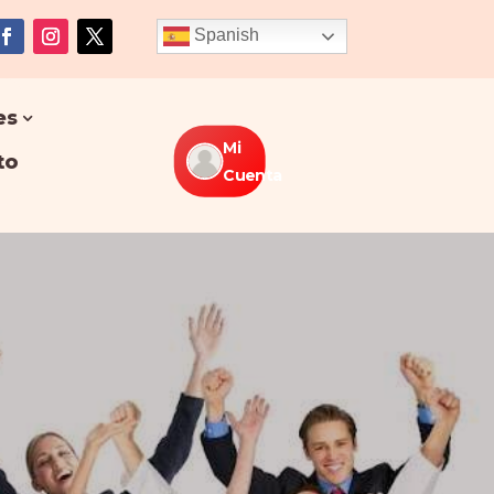
Spanish
es
Mi
to
Cuenta