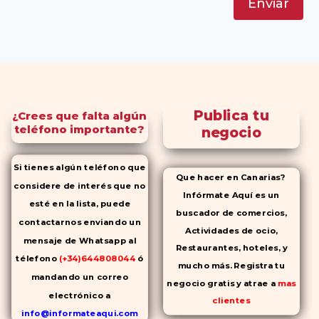
Enviar
Publica tu
¿Crees que falta algún
teléfono importante?
negocio
Si tienes algún teléfono que
Que hacer en Canarias?
considere de interés que no
Infórmate Aquí es un
esté en la lista, puede
buscador de comercios,
contactarnos enviando un
Actividades de ocio,
mensaje de Whatsapp al
Restaurantes, hoteles, y
télefono
(+34)644808044
ó
mucho más. Registra tu
mandando un correo
negocio gratis y atrae a
mas
electrónico a
clientes
info@informateaqui.com