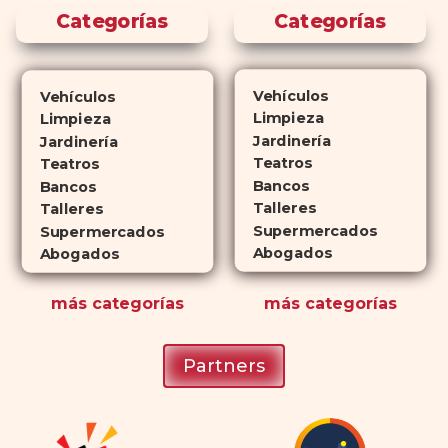
similares. ¿La principal
Categorías
Categorías
diferencia? El tiempo.
comprar
Cialis
ejerce sus efectos hasta 4
veces más tiempo que Viagra, lo
Vehículos
Vehículos
que lo convierte en una opción
Limpieza
Limpieza
atractiva para quienes no desean
Jardinería
Jardinería
planificar sus actividades
Teatros
Teatros
Bancos
románticas con antelación.
Bancos
Talleres
Talleres
Supermercados
Supermercados
Abogados
Abogados
más
categorías
más
categorías
Partners